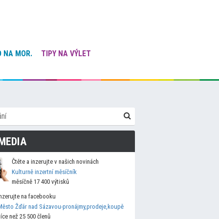
 NA MOR.
TIPY NA VÝLET
MEDIA
Čtěte a inzerujte v našich novinách
Kulturně inzertní měsíčník
měsíčně 17 400 výtisků
Inzerujte na facebooku
Město Žďár nad Sázavou-pronájmy,prodeje,koupě
více než 25 500 členů