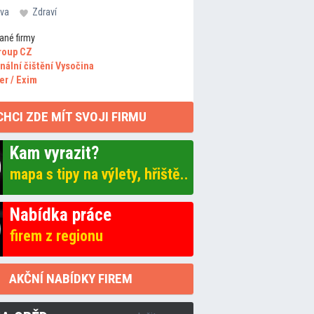
va
Zdraví
ané firmy
roup CZ
nální čištění Vysočina
er / Exim
CHCI ZDE MÍT SVOJI FIRMU
Kam vyrazit?
mapa s tipy na výlety, hřiště..
Nabídka práce
firem z regionu
AKČNÍ NABÍDKY FIREM