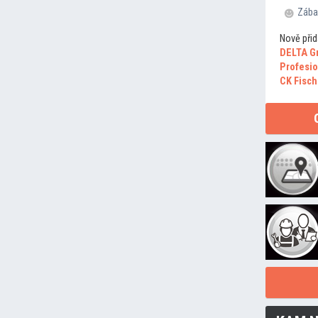
Zába
Nově přid
DELTA G
Profesio
CK Fisch