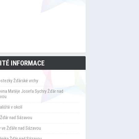
ITÉ INFORMACE
ostezky Žďárské vrchy
ovna Matěje Josefa Sychry Žďár nad
vou
liště v okolí
Žďár nad Sázavou
y ve Žďáře nad Sázavou
klinika Žďár nad Sázavou