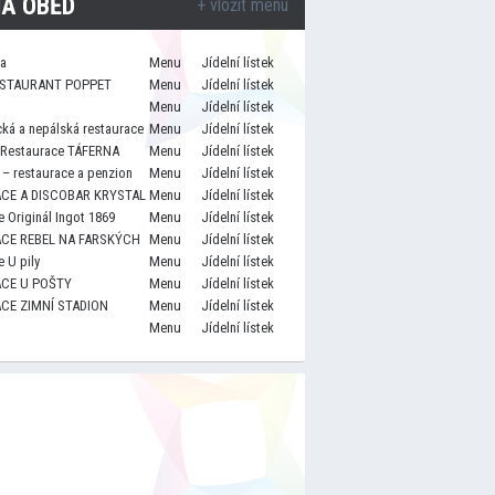
A OBĚD
+ vložit menu
za
Menu
Jídelní lístek
STAURANT POPPET
Menu
Jídelní lístek
Menu
Jídelní lístek
cká a nepálská restaurace
Menu
Jídelní lístek
 Restaurace TÁFERNA
Menu
Jídelní lístek
– restaurace a penzion
Menu
Jídelní lístek
CE A DISCOBAR KRYSTAL
Menu
Jídelní lístek
 Originál Ingot 1869
Menu
Jídelní lístek
CE REBEL NA FARSKÝCH
Menu
Jídelní lístek
 U pily
Menu
Jídelní lístek
CE U POŠTY
Menu
Jídelní lístek
CE ZIMNÍ STADION
Menu
Jídelní lístek
Menu
Jídelní lístek