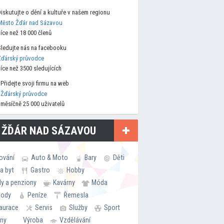
Diskutujte o dění a kultuře v našem regionu
Město Žďár nad Sázavou
více než 18 000 členů
Sledujte nás na facebooku
Žďárský průvodce
více než 3500 sledujících
Přidejte svoji firmu na web
Žďárský průvodce
měsíčně 25 000 uživatelů
 ŽĎÁR NAD SÁZAVOU
ování
Auto & Moto
Bary
Děti
a byt
Gastro
Hobby
ly a penziony
Kavárny
Móda
hody
Peníze
Řemesla
aurace
Servis
Služby
Sport
rny
Výroba
Vzdělávání