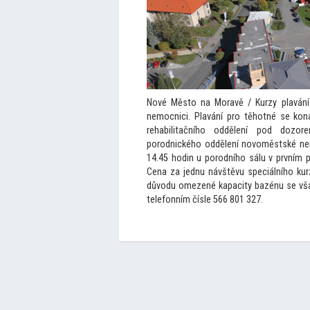
Nové Měs
to na Moravě / Kurzy plaván
nemocnici. Plavání pro těhotné se ko
rehabilitačního oddělení pod dozo
porodnického oddělení novoměstské nem
14.45 hodin u porodního sálu v prvním 
Cena za jednu návštěvu speciálního kur
důvodu omezené kapacity bazénu se vša
telefonním čísle 566 801 327.