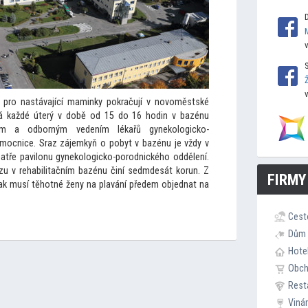
í pro nastávající maminky pokračují v novoměstské
ná každé úterý v době od 15 do 16 hodin v bazénu
rem a odborným vedením lékařů gynekologicko-
ocnice. Sraz zájemkyň o pobyt v bazénu je vždy v
patře pavilonu gynekologicko-porodnického oddělení.
zu v rehabilitačním bazénu činí sedmdesát korun. Z
FIRMY
k musí těhotné ženy na plavání předem objednat na
Cest
Dům 
Hote
Obc
Rest
Viná