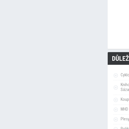
DŮLEŽ
Cykl
Knih
Sáza
Koupa
MHD 
Ples
Poli