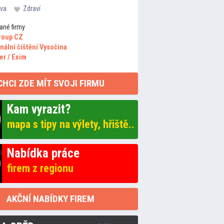
va
Zdraví
ané firmy
roup CZ
nální čištění Vysočina
er / Exim
CHCI ZDE MÍT SVOJI FIRMU
Kam vyrazit?
mapa s tipy na výlety, hřiště..
Nabídka práce
firem z regionu
AKČNÍ NABÍDKY FIREM