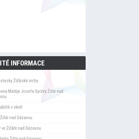
ITÉ INFORMACE
ostezky Žďárské vrchy
ovna Matěje Josefa Sychry Žďár nad
vou
liště v okolí
Žďár nad Sázavou
y ve Žďáře nad Sázavou
klinika Žďár nad Sázavou