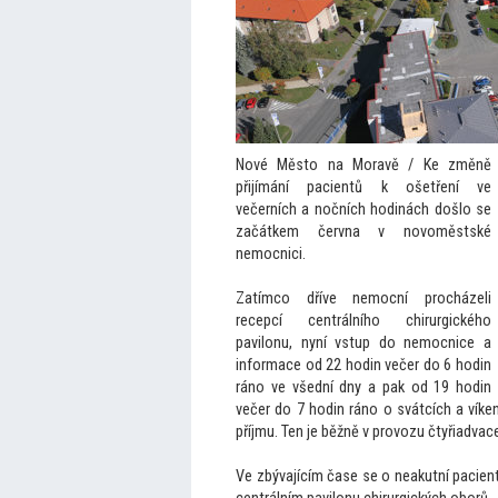
Nové Měs
to na Moravě / Ke změně
přijímání pacientů k ošetření ve
večerních a nočních hodinách došlo se
začátkem června v novoměstské
nemocnici.
Zatímco dříve nemocní procházeli
recepcí centrálního chirurgického
pavilonu, nyní vstup do nemocnice a
informace od 22 hodin večer do 6 hodin
ráno ve všední dny a pak od 19 hodin
večer do 7 hodin ráno o svátcích a víke
příjmu. Ten je běžně v provozu čtyřiadvac
Ve zbývajícím čase se o neakutní pacien