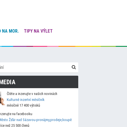
 NA MOR.
TIPY NA VÝLET
MEDIA
Čtěte a inzerujte v našich novinách
Kulturně inzertní měsíčník
měsíčně 17 400 výtisků
Inzerujte na facebooku
Město Žďár nad Sázavou-pronájmy,prodeje,koupě
více než 25 500 členů