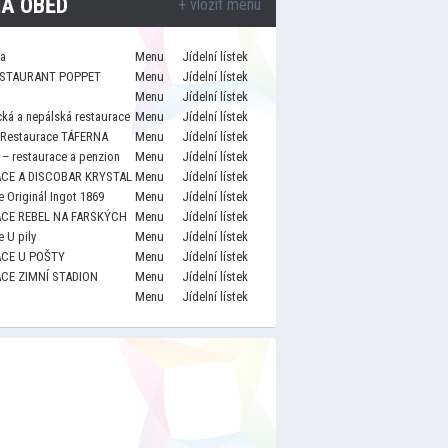
A OBĚD
+ vložit menu
za
Menu
Jídelní lístek
STAURANT POPPET
Menu
Jídelní lístek
Menu
Jídelní lístek
cká a nepálská restaurace
Menu
Jídelní lístek
 Restaurace TÁFERNA
Menu
Jídelní lístek
– restaurace a penzion
Menu
Jídelní lístek
CE A DISCOBAR KRYSTAL
Menu
Jídelní lístek
 Originál Ingot 1869
Menu
Jídelní lístek
CE REBEL NA FARSKÝCH
Menu
Jídelní lístek
 U pily
Menu
Jídelní lístek
CE U POŠTY
Menu
Jídelní lístek
CE ZIMNÍ STADION
Menu
Jídelní lístek
Menu
Jídelní lístek