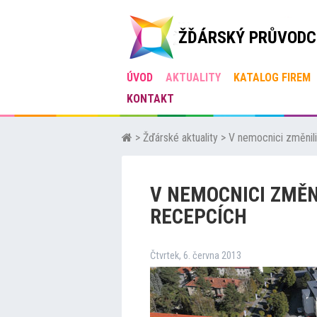
ŽĎÁRSKÝ PRŮVODC
ÚVOD
AKTUALITY
KATALOG FIREM
KONTAKT
>
Žďárské aktuality
>
V nemocnici změnili
V NEMOCNICI ZMĚN
RECEPCÍCH
Čtvrtek, 6. června 2013