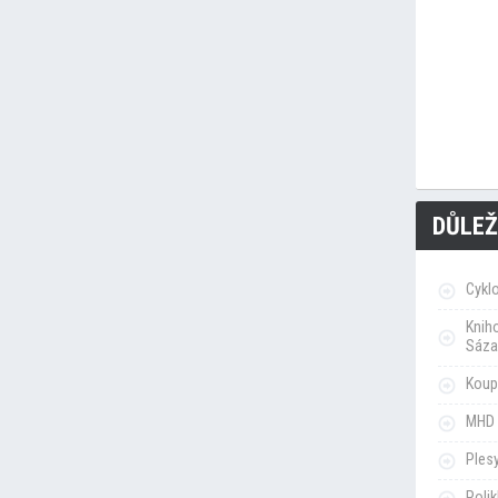
DŮLEŽ
Cykl
Knih
Sáza
Koupa
MHD 
Ples
Poli