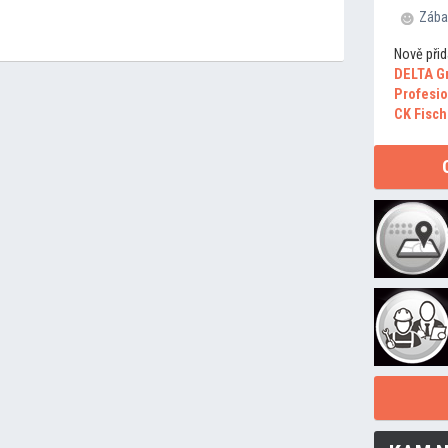
Zába
Nově přid
DELTA G
Profesio
CK Fisch