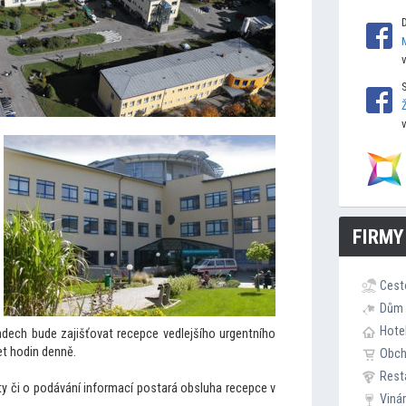
FIRMY
Cest
Dům 
Hote
ndech bude zajišťovat recepce vedlejšího urgentního
et hodin denně.
Obc
Rest
ty či o podávání informací postará obsluha recepce v
Viná