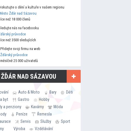
Diskutujte o dění a kultuře v našem regionu
Město Žďár nad Sázavou
více než 18 000 členů
Sledujte nás na facebooku
Žďárský průvodce
více než 3500 sledujících
Přidejte svoji firmu na web
Žďárský průvodce
měsíčně 25 000 uživatelů
 ŽĎÁR NAD SÁZAVOU
ování
Auto & Moto
Bary
Děti
a byt
Gastro
Hobby
ly a penziony
Kavárny
Móda
hody
Peníze
Řemesla
aurace
Servis
Služby
Sport
rny
Výroba
Vzdělávání