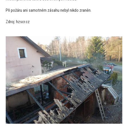
Při požáru ani samotném zásahu nebyl nikdo zraněn.
Zdroj: hzscr.cz