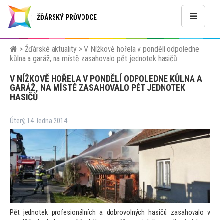
ŽĎÁRSKÝ PRŮVODCE
>
Žďárské aktuality
>
V Nížkově hořela v pondělí odpoledne
kůlna a garáž, na místě zasahovalo pět jednotek hasičů
V NÍŽKOVĚ HOŘELA V PONDĚLÍ ODPOLEDNE KŮLNA A
GARÁŽ, NA MÍSTĚ ZASAHOVALO PĚT JEDNOTEK
HASIČŮ
Úterý, 14. ledna 2014
Pět jednotek profesionálních a dobrovolných hasičů zasahovalo v