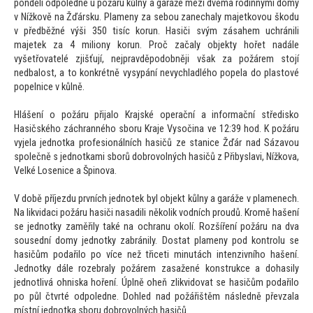
pondělí odpoledne u požáru kůlny a garáže mezi dvěma rodinnými domy
v Nížkově na Žďársku. Plameny za sebou zanechaly majetkovou škodu
v předběžné výši 350 tisíc korun. Hasiči svým zásahem uchránili
majetek za 4 miliony korun. Proč začaly objekty hořet nadále
vyšetřovatelé zjišťují, nejpravděpodobněji však za požárem s
tojí
nedbalost, a
to konkrétně vysypání nevychladlého popela do plas
tové
popelnice v kůlně.
Hlášení o požáru přijalo Krajské operační a informační středisko
Hasičského záchranného sboru Kraje Vysočina ve 12:39 hod. K požáru
vyjela jednotka profesionálních hasičů ze stanice Žďár nad Sázavou
společně s jednotkami sborů dobrovolných hasičů z Přibyslavi, Nížkova,
Velké Losenice a Špinova.
V době příjezdu prvních jednotek byl objekt kůlny a garáže v plamenech.
Na likvidaci požáru hasiči nasadili několik vodních proudů. Kromě hašení
se jednotky zaměřily také na ochranu okolí. Rozšíření požáru na dva
sousední domy jednotky zabránily. Dostat plameny pod kontrolu se
hasičům podařilo po více než třiceti minutách intenzivního hašení.
Jednotky dále rozebraly požárem zasažené konstrukce a dohasily
jednotlivá ohniska hoření. Úplně oheň zlikvidovat se hasičům podařilo
po půl čtvrté odpoledne. Dohled nad požářištěm následně převzala
místní jednotka sboru dobrovolných hasičů.