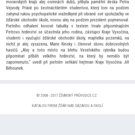
moravských krajů alej osmnácti dubů, přibyla pamětní deska Petra
Vejvody. Právě po šestnáctiletém studen
tovi, který loni na podzim
zahynul rukou psychopatické vražedkyně při obraně své spolužačky ve
žďárské obchodní škole, novou alej na podzim prezident pojmenoval.
Pietního odhalení kovové tabulky s textem trvale připomínajícím
Petrovo hrdinství se účastnila jeho rodina, zástupci Kraje Vysočina,
studenti i vyučující žďárské obchodní školy, majitelka pozemků, na
nichž je alej vysazena, Marie Kinsky i členové sboru dobrovolných
hasičů. „Alej a
to
to mís
to na břehu Veselského rybníka budou
připomínat příběh velkého hrdinství, na který by nemělo být
zapomenu
to,“ uvedl při pietním setkání hejtman Kraje Vysočina Jiří
Běhounek.
© 2008 - 2017 ŽĎÁRSKÝ PRŮVODCE.CZ ·
KATALOG FIREM ŽĎÁR NAD SÁZAVOU A OKOLÍ