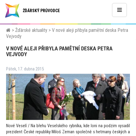
ŽĎÁRSKÝ PRŮVODCE
>
Žďárské aktuality
>
V nové aleji přibyla pamětní deska Petra
Vejvody
V NOVÉ ALEJI PŘIBYLA PAMĚTNÍ DESKA PETRA
VEJVODY
Pátek, 17. dubna 2015
Nové Veselí / Na břehu Veselského rybníka, kde loni na podzim vysadil
prezident České republiky Miloš Zeman společně s hetmany českých a