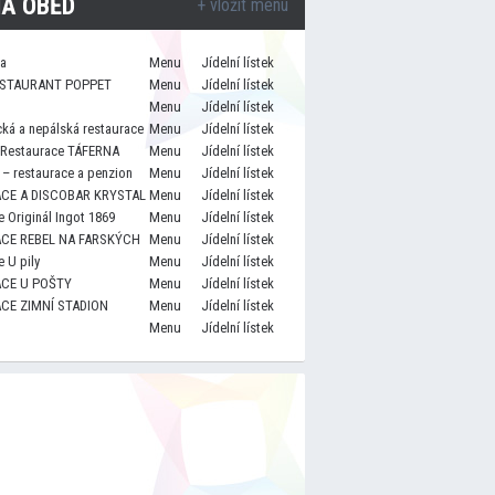
A OBĚD
+ vložit menu
za
Menu
Jídelní lístek
STAURANT POPPET
Menu
Jídelní lístek
Menu
Jídelní lístek
cká a nepálská restaurace
Menu
Jídelní lístek
 Restaurace TÁFERNA
Menu
Jídelní lístek
– restaurace a penzion
Menu
Jídelní lístek
CE A DISCOBAR KRYSTAL
Menu
Jídelní lístek
 Originál Ingot 1869
Menu
Jídelní lístek
CE REBEL NA FARSKÝCH
Menu
Jídelní lístek
 U pily
Menu
Jídelní lístek
CE U POŠTY
Menu
Jídelní lístek
CE ZIMNÍ STADION
Menu
Jídelní lístek
Menu
Jídelní lístek