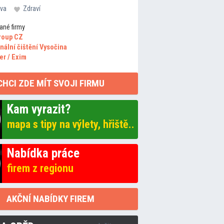
va
Zdraví
ané firmy
roup CZ
nální čištění Vysočina
er / Exim
CHCI ZDE MÍT SVOJI FIRMU
Kam vyrazit?
mapa s tipy na výlety, hřiště..
Nabídka práce
firem z regionu
AKČNÍ NABÍDKY FIREM