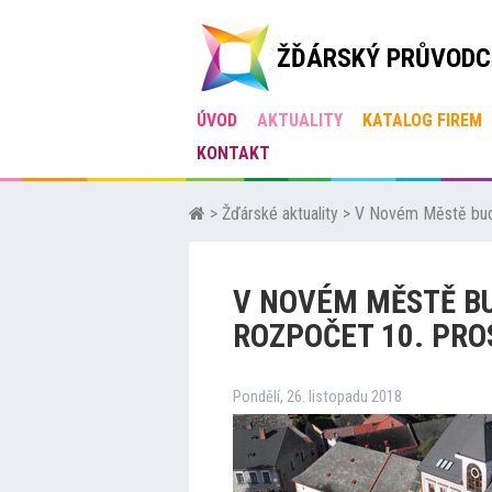
ŽĎÁRSKÝ PRŮVODC
ÚVOD
AKTUALITY
KATALOG FIREM
KONTAKT
>
Žďárské aktuality
>
V Novém Městě budo
V NOVÉM MĚSTĚ B
ROZPOČET 10. PRO
Pondělí, 26. listopadu 2018