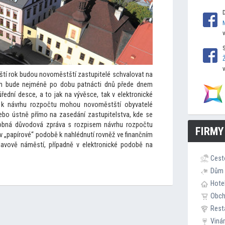
ští rok budou novoměstští zastupitelé schvalovat na
rh bude nejméně po dobu patnácti dnů přede dnem
úřední desce, a
to jak na vývěsce, tak v elektronické
 k návrhu rozpočtu mohou novoměstští obyvatelé
nebo ústně přímo na zasedání zastupitelstva, kde se
robná důvodová zpráva s rozpisem návrhu rozpočtu
FIRMY
v „papírové“ podobě k nahlédnutí rovněž ve finančním
avově náměstí, případně v elektronické podobě na
Cest
Dům 
Hote
Obc
Rest
Viná