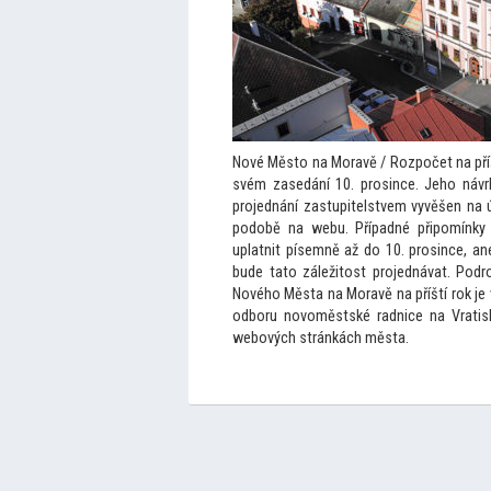
Nové Měs
to na Moravě / Rozpočet na pří
svém zasedání 10. prosince. Jeho náv
projednání zastupitelstvem vyvěšen na 
podobě na webu. Případné připomínky
uplatnit písemně až do 10. prosince, a
bude ta
to záleži
tost projednávat. Pod
Nového Města na Moravě na příští rok je 
odboru novoměstské radnice na Vratisl
webových stránkách města.