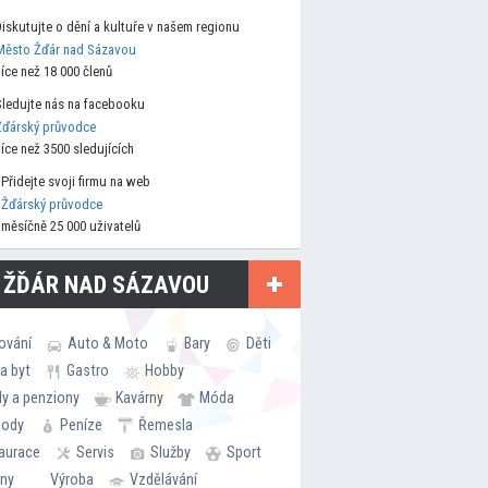
Diskutujte o dění a kultuře v našem regionu
Město Žďár nad Sázavou
více než 18 000 členů
Sledujte nás na facebooku
Žďárský průvodce
více než 3500 sledujících
Přidejte svoji firmu na web
Žďárský průvodce
měsíčně 25 000 uživatelů
 ŽĎÁR NAD SÁZAVOU
ování
Auto & Moto
Bary
Děti
a byt
Gastro
Hobby
ly a penziony
Kavárny
Móda
hody
Peníze
Řemesla
aurace
Servis
Služby
Sport
rny
Výroba
Vzdělávání