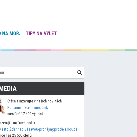
 NA MOR.
TIPY NA VÝLET
MEDIA
Čtěte a inzerujte v našich novinách
Kulturně inzertní měsíčník
měsíčně 17 400 výtisků
Inzerujte na facebooku
Město Žďár nad Sázavou-pronájmy,prodeje,koupě
více než 25 500 členů