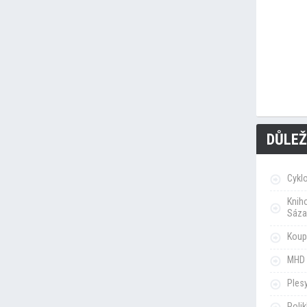
DŮLEŽ
Cykl
Knih
Sáza
Koupa
MHD 
Ples
Poli