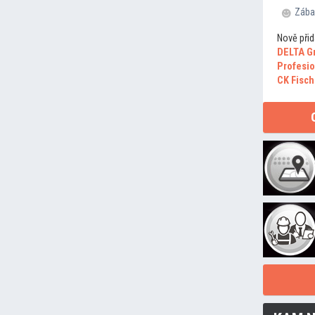
Zába
Nově přid
DELTA G
Profesio
CK Fisch