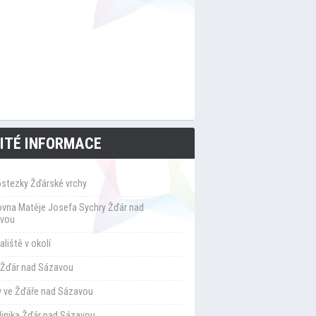
ITÉ INFORMACE
ostezky Žďárské vrchy
ovna Matěje Josefa Sychry Žďár nad
vou
liště v okolí
Žďár nad Sázavou
y ve Žďáře nad Sázavou
klinika Žďár nad Sázavou