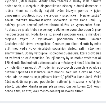
Vysočina. „Mezi našimi klienty nebo žadateli o služby stále narůstá
počet osob, u kterých je diagnostikován některý z druhů demence, a
rodiny, které se rozhodly zajistit svým blízkým pomoc v jejich
přirozeném prostředí, jsou vystavovány psychické i fyzické zátěži,“
sdělila ředitelka Novoměstských sociálních služeb Hana Janů. Ty
nabízejí pouze terénní pečovatelskou službu ve vymezeném čase.
Postarat se je ale třeba i o seniory s Alzheimerovou chorobou či jinak
nesoběstačné lidi. Podařilo se již získat i podporu kraje. V minulosti
projevila zájem o vybudování podobného centra Diakonie
Českobratrské církve evangelické. Centrum pro třicet klientů by mělo
stát hned vedle Novoměstských sociálních služeb, zatím však není
známý termín. Do hry vs
toupila i společnost SeneCura, která provozuje
síť zařízení po celé republice. Do její budovy by se mohlo vměstnat až
120 klientů. Rozhodnutí zatím nepadlo a měs
to nyní hledá lokalitu, kde
by mohl dům vzniknout. „V moderních poby
tových domech je obvykle v
přízemí například i restaurace, kam mohou zajít lidé z okolí na oběd,
nebo kde se mohou sejít příbuzní klientů,“ přiblížila Hana Janů. Velká
část nákladů na provoz podobných zařízení je hrazena z veřejných
zdrojů, příplatek klienta nesmí přesáhnout částku kolem 200 korun
denně s tím, že stát, kraj i měs
to dohlížejí na kvalitu služeb.