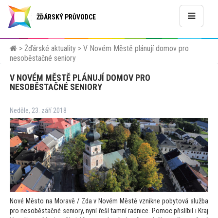
ŽĎÁRSKÝ PRŮVODCE
>
Žďárské aktuality
>
V Novém Městě plánují domov pro
nesoběstačné seniory
V NOVÉM MĚSTĚ PLÁNUJÍ DOMOV PRO
NESOBĚSTAČNÉ SENIORY
Neděle, 23. září 2018
Nové Měs
to na Moravě / Zda v Novém Městě vznikne poby
tová služba
pro nesoběstačné seniory, nyní řeší tamní radnice. Pomoc přislíbil i Kraj