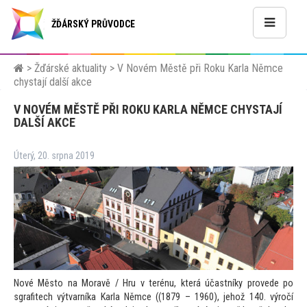
ŽĎÁRSKÝ PRŮVODCE
>
Žďárské aktuality
>
V Novém Městě při Roku Karla Němce
chystají další akce
V NOVÉM MĚSTĚ PŘI ROKU KARLA NĚMCE CHYSTAJÍ
DALŠÍ AKCE
Úterý, 20. srpna 2019
Nové Měs
to na Moravě / Hru v terénu, která účastníky provede po
sgrafitech výtvarníka Karla Němce ((1879 – 1960), jehož 140. výročí