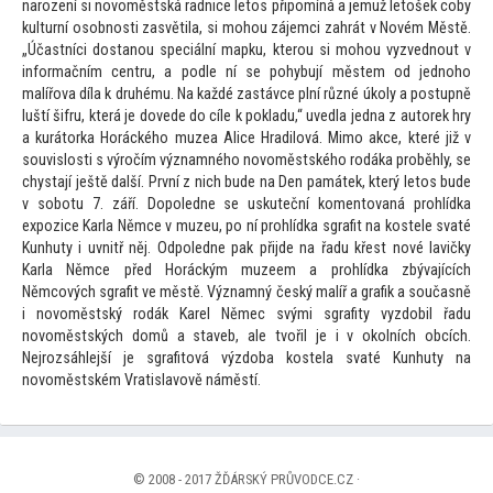
narození si novoměstská radnice le
tos připomíná a jemuž le
tošek coby
kulturní osobnosti zasvětila, si mohou zájemci zahrát v Novém Městě.
„Účastníci dostanou speciální mapku, kterou si mohou vyzvednout v
informačním centru, a podle ní se pohybují městem od jednoho
malířova díla k druhému. Na každé zastávce plní různé úkoly a postupně
luští šifru, která je dovede do cíle k pokladu,“ uvedla jedna z au
torek hry
a kurá
torka Horáckého muzea Alice Hradilová. Mimo akce, které již v
souvislosti s výročím významného novoměstského rodáka proběhly, se
chystají ještě další. První z nich bude na Den památek, který le
tos bude
v sobotu 7. září. Dopoledne se uskuteční komen
tovaná prohlídka
expozice Karla Němce v muzeu, po ní prohlídka sgrafit na kostele svaté
Kunhuty i uvnitř něj. Odpoledne pak přijde na řadu křest nové lavičky
Karla Němce před Horáckým muzeem a prohlídka zbývajících
Němcových sgrafit ve městě. Významný český malíř a grafik a současně
i novoměstský rodák Karel Němec svými sgrafity vyzdobil řadu
novoměstských domů a staveb, ale tvořil je i v okolních obcích.
Nejrozsáhlejší je sgrafi
tová výzdoba kostela svaté Kunhuty na
novoměstském Vratislavově náměstí.
© 2008 - 2017 ŽĎÁRSKÝ PRŮVODCE.CZ ·