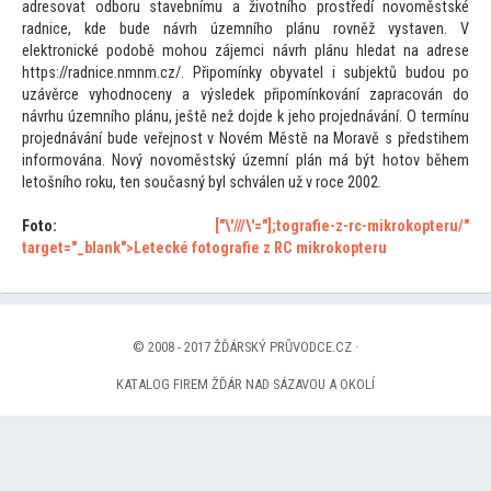
adresovat odboru stavebnímu a životního prostředí novoměstské
radnice, kde bude návrh územního plánu rovněž vystaven. V
elektronické podobě mohou zájemci návrh plánu hledat na adrese
https://radnice.nmnm.cz/. Připomínky obyvatel i subjektů budou po
uzávěrce vyhodnoceny a výsledek připomínkování zapracován do
návrhu územního plánu, ještě než dojde k jeho projednávání. O termínu
projednávání bude veřejnost v Novém Městě na Moravě s předstihem
informována. Nový novoměstský územní plán má být ho
tov během
le
tošního roku, ten současný byl schválen už v roce 2002.
Fo
to:
["\'///\'="];
tografie-z-rc-mikrokopteru/"
target="_blank">Letecké fo
tografie z RC mikrokopteru
© 2008 - 2017 ŽĎÁRSKÝ PRŮVODCE.CZ ·
KATALOG FIREM ŽĎÁR NAD SÁZAVOU A OKOLÍ