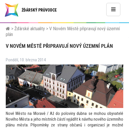
ŽĎÁRSKÝ PRŮVODCE
>
Žďárské aktuality
>
V Novém Městě připravují nový územní
plán
V NOVÉM MĚSTĚ PŘIPRAVUJÍ NOVÝ ÚZEMNÍ PLÁN
Pondělí, 10. března 2014
Nové Měs
to na Moravě / Až do poloviny dubna se mohou obyvatelé
Nového Města a jeho místních částí vyjádřit k návrhu nového územního
plánu města. Připomínky ze strany občanů i organizací je možné