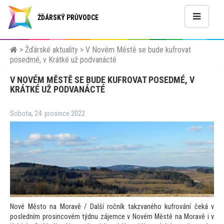
ŽĎÁRSKÝ PRŮVODCE
>
Žďárské aktuality
>
V Novém Městě se bude kufrovat
posedmé, v Krátké už podvanácté
V NOVÉM MĚSTĚ SE BUDE KUFROVAT POSEDMÉ, V
KRÁTKÉ UŽ PODVANÁCTÉ
Sobota, 24. prosince 2022
Nové Měs
to na Moravě / Další ročník takzvaného kufrování čeká v
posledním prosincovém týdnu zájemce v Novém Městě na Moravě i v