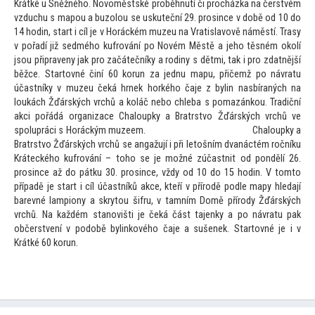
Krátké u Sněžného. Novoměstské proběhnutí či procházka na čerstvém
vzduchu s mapou a buzolou se uskuteční 29. prosince v době od 10 do
14 hodin, start i cíl je v Horáckém muzeu na Vratislavově náměstí. Trasy
v pořadí již sedmého kufrování po Novém Městě a jeho těsném okolí
jsou připraveny jak pro začátečníky a rodiny s dětmi, tak i pro zdatnější
běžce. Star
tovné činí 60 korun za jednu mapu, přičemž po návratu
účastníky v muzeu čeká hrnek horkého čaje z bylin nasbíraných na
loukách Žďárských vrchů a koláč nebo chleba s pomazánkou. Tradiční
akci pořádá organizace Chaloupky a Bratrstvo Žďárských vrchů ve
spolupráci s Horáckým muzeem. Chaloupky a
Bratrstvo Žďárských vrchů se angažují i při le
tošním dvanáctém ročníku
Kráteckého kufrování –
toho se je možné zúčastnit od pondělí 26.
prosince až do pátku 30. prosince, vždy od 10 do 15 hodin. V
tom
to
případě je start i cíl účastníků akce, kteří v přírodě podle mapy hledají
barevné lampiony a skry
tou šifru, v tamním Domě přírody Žďárských
vrchů. Na každém stanovišti je čeká část tajenky a po návratu pak
občerstvení v podobě bylinkového čaje a sušenek. Star
tovné je i v
Krátké 60 korun.