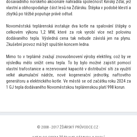
dosavadního norského akcionáře nahradila společnost Kinský Žďár, jež
vlastní a obhospodařuje část lesů na Žďársku. Štěpka v podobě klestí a
zbytků po těžbě poputuje právě odtud.
Novoměstská teplárenská instaluje dva kotle na spalování štěpky o
celkovém výkonu 1,2 MW, které za rok vyrobí více než polovinu
dodávaného tepla. Výsledná cena tak nebude závislá jen na plynu.
Zkušební provoz má být spuštěn koncem ledna.
Mimo to v teplárně zvažují znovuobnovení výroby elektřiny, což by ve
výsledku mělo snížit cenu tepla. To by bylo možné zajistit pomocí
vlastní trafostanice a rezervované kapacitě v distribuční síti za využití
velké akumulační nádrže, nové kogenerační jednotky, naftového
generátoru a elektrického kotle. Ve městě se od začátku roku 2024 za
1 GJ tepla dodávaného Novoměstskou teplárenskou platí 998 korun.
© 2008 - 2017 ŽĎÁRSKÝ PRŮVODCE.CZ ·