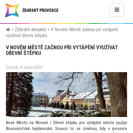
ŽĎÁRSKÝ PRŮVODCE
>
Žďárské aktuality
>
V Novém Městě začnou při vytápění
využívat dřevní štěpku
V NOVÉM MĚSTĚ ZAČNOU PŘI VYTÁPĚNÍ VYUŽÍVAT
DŘEVNÍ ŠTĚPKU
Čtvrtek, 4. ledna 2024
Nové Město na Moravě / Dřevní štěpku pro vytápění města využije
Novoměstská teplárenská. Souvisí to se změnou, kdy v prosince