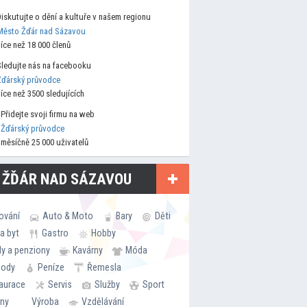
Diskutujte o dění a kultuře v našem regionu
Město Žďár nad Sázavou
více než 18 000 členů
Sledujte nás na facebooku
Žďárský průvodce
více než 3500 sledujících
Přidejte svoji firmu na web
Žďárský průvodce
měsíčně 25 000 uživatelů
 ŽĎÁR NAD SÁZAVOU
ování
Auto & Moto
Bary
Děti
a byt
Gastro
Hobby
ly a penziony
Kavárny
Móda
hody
Peníze
Řemesla
aurace
Servis
Služby
Sport
rny
Výroba
Vzdělávání