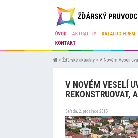
ŽĎÁRSKÝ PRŮVODC
ÚVOD
AKTUALITY
KATALOG FIREM
KONTAKT
>
Žďárské aktuality
>
V Novém Veselí uvaž
V NOVÉM VESELÍ U
REKONSTRUOVAT, 
Středa, 2. prosince 2015