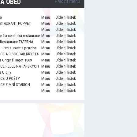
A OBĚD
+ vložit menu
za
Menu
Jídelní lístek
STAURANT POPPET
Menu
Jídelní lístek
Menu
Jídelní lístek
cká a nepálská restaurace
Menu
Jídelní lístek
 Restaurace TÁFERNA
Menu
Jídelní lístek
– restaurace a penzion
Menu
Jídelní lístek
CE A DISCOBAR KRYSTAL
Menu
Jídelní lístek
 Originál Ingot 1869
Menu
Jídelní lístek
CE REBEL NA FARSKÝCH
Menu
Jídelní lístek
 U pily
Menu
Jídelní lístek
CE U POŠTY
Menu
Jídelní lístek
CE ZIMNÍ STADION
Menu
Jídelní lístek
Menu
Jídelní lístek