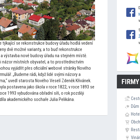
e týkající se rekonstrukce budovy úřadu hodlá vedení
eny dvě možné varianty, a
to buď rekonstrukce
e a výstavba nové budovy úřadu na stejném místě.
i názor místních obyvatel, a
to prostřednictvím
 mohou vyjádřit přes oficiální webové stránky Nového
rmulář. „Budeme rádi, když lidé svými názory a
FIRMY
ma,“ uvedl starosta Nového Veselí Zdeněk Křivánek.
byla postavena jako škola v roce 1822, v roce 1893 se
v roce 1993 vybudována obřadní síň, o rok později
Cest
 díla akademického sochaře Julia Pelikána.
Dům 
Hote
Obc
Rest
Viná