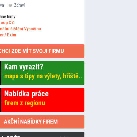
va
Zdraví
ané firmy
roup CZ
nální čištění Vysočina
er / Exim
CHCI ZDE MÍT SVOJI FIRMU
Kam vyrazit?
mapa s tipy na výlety, hřiště..
Nabídka práce
firem z regionu
AKČNÍ NABÍDKY FIREM