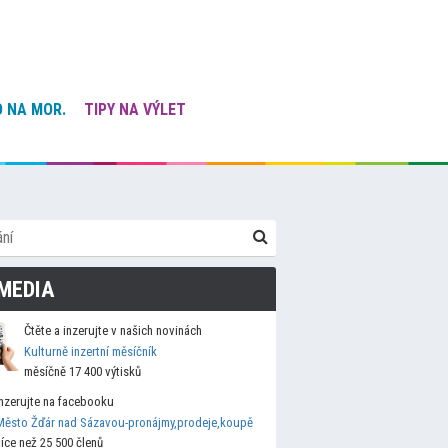
 NA MOR.
TIPY NA VÝLET
MEDIA
Čtěte a inzerujte v našich novinách
Kulturně inzertní měsíčník
měsíčně 17 400 výtisků
Inzerujte na facebooku
Město Žďár nad Sázavou-pronájmy,prodeje,koupě
více než 25 500 členů