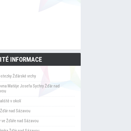
ITÉ INFORMACE
ostezky Žďárské vrchy
ovna Matěje Josefa Sychry Žďár nad
vou
liště v okolí
Žďár nad Sázavou
y ve Žďáře nad Sázavou
klinika Žďár nad Sázavou