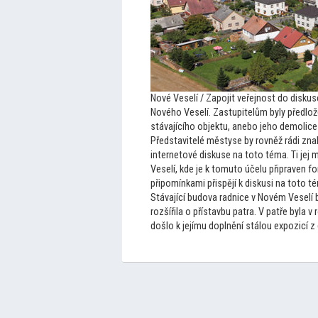
Nové Veselí / Zapojit veřejnost do diskus
Nového Veselí. Zastupitelům byly předlož
stávajícího objektu, anebo jeho demolic
Představitelé městyse by rovněž rádi znal
interne
tové diskuse na
to
to téma. Ti jej
Veselí, kde je k
tomu
to účelu připraven fo
připomínkami přispějí k diskusi na
to
to té
Stávající budova radnice v Novém Veselí 
rozšířila o přístavbu patra. V patře byla 
došlo k jejímu doplnění stálou expozicí z