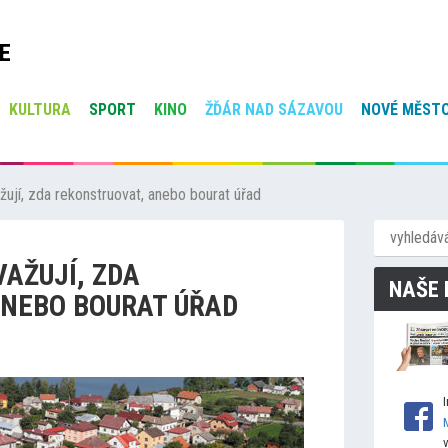
E
KULTURA
SPORT
KINO
ŽĎÁR NAD SÁZAVOU
NOVÉ MĚSTO
ují, zda rekonstruovat, anebo bourat úřad
VAŽUJÍ, ZDA
NAŠE 
ANEBO BOURAT ÚŘAD