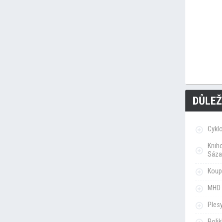
DŮLEŽ
Cykl
Knih
Sáza
Koupa
MHD 
Ples
Poli