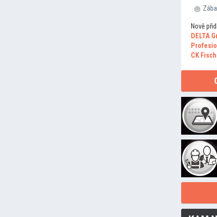
Zába
Nově přid
DELTA G
Profesio
CK Fisch