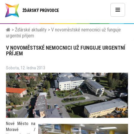
ŽĎÁRSKÝ PRŮVODCE
>
Žďárské aktuality
>
V novoměstské nemocnici už funguje
urgentní příjem
V NOVOMĚSTSKÉ NEMOCNICI UŽ FUNGUJE URGENTNÍ
PŘÍJEM
Sobota, 12. ledna 2013
Nové Měs
to na
Moravě /