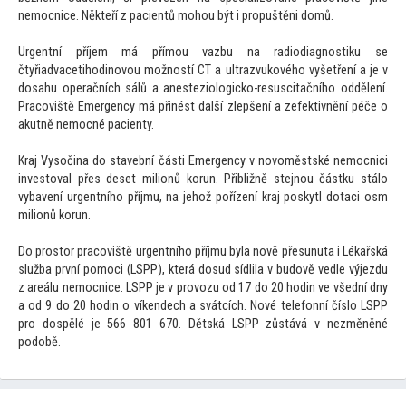
nemocnice. Někteří z pacientů mohou být i propuštěni domů.
Urgentní příjem má přímou vazbu na radiodiagnostiku se
čtyřiadvacetihodinovou možností CT a ultrazvukového vyšetření a je v
dosahu operačních sálů a anesteziologicko-resuscitačního oddělení.
Pracoviště Emergency má přinést další zlepšení a zefektivnění péče o
akutně nemocné pacienty.
Kraj Vysočina do stavební části Emergency v novoměstské nemocnici
inves
toval přes deset milionů korun. Přibližně stejnou částku stálo
vybavení urgentního příjmu, na jehož pořízení kraj poskytl dotaci osm
milionů korun.
Do pros
tor pracoviště urgentního příjmu byla nově přesunuta i Lékařská
služba první pomoci (LSPP), která dosud sídlila v budově vedle výjezdu
z areálu nemocnice. LSPP je v provozu od 17 do 20 hodin ve všední dny
a od 9 do 20 hodin o víkendech a svátcích. Nové telefonní číslo LSPP
pro dospělé je 566 801 670. Dětská LSPP zůstává v nezměněné
podobě.