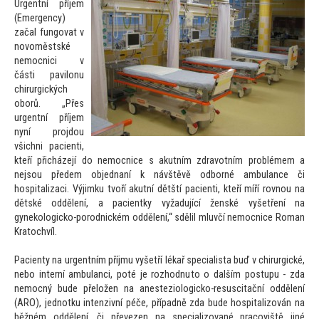
Urgentní příjem
(Emergency)
začal fungovat v
novoměstské
nemocnici v
části pavilonu
chirurgických
oborů. „Přes
urgentní příjem
nyní projdou
všichni pacienti,
kteří přicházejí do nemocnice s akutním zdravotním problémem a
nejsou předem objednaní k návštěvě odborné ambulance či
hospitalizaci. Výjimku tvoří akutní dětští pacienti, kteří míří rovnou na
dětské oddělení, a pacientky vyžadující ženské vyšetření na
gynekologicko-porodnickém oddělení,“ sdělil mluvčí nemocnice Roman
Kra
tochvíl.
Pacienty na urgentním příjmu vyšetří lékař specialista buď v chirurgické,
nebo interní ambulanci, poté je rozhodnu
to o dalším postupu - zda
nemocný bude přeložen na anesteziologicko-resuscitační oddělení
(ARO), jednotku intenzivní péče, případně zda bude hospitalizován na
běžném oddělení, či převezen na specializované pracoviště jiné