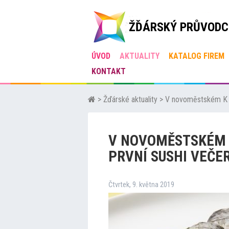
ŽĎÁRSKÝ PRŮVODC
ÚVOD
AKTUALITY
KATALOG FIREM
KONTAKT
>
Žďárské aktuality
>
V novoměstském K Cl
V NOVOMĚSTSKÉM 
PRVNÍ SUSHI VEČE
Čtvrtek, 9. května 2019