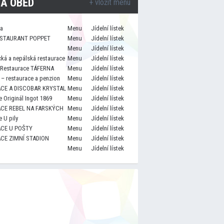
A OBĚD
+ vložit menu
za
Menu
Jídelní lístek
STAURANT POPPET
Menu
Jídelní lístek
Menu
Jídelní lístek
cká a nepálská restaurace
Menu
Jídelní lístek
 Restaurace TÁFERNA
Menu
Jídelní lístek
– restaurace a penzion
Menu
Jídelní lístek
CE A DISCOBAR KRYSTAL
Menu
Jídelní lístek
 Originál Ingot 1869
Menu
Jídelní lístek
CE REBEL NA FARSKÝCH
Menu
Jídelní lístek
 U pily
Menu
Jídelní lístek
CE U POŠTY
Menu
Jídelní lístek
CE ZIMNÍ STADION
Menu
Jídelní lístek
Menu
Jídelní lístek