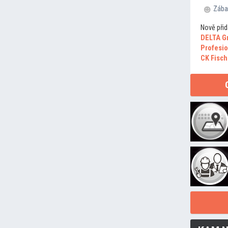
Zába
Nově přid
DELTA G
Profesio
CK Fisch