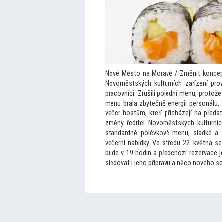
Nové Měs
to na Moravě / Změnit koncep
Novoměstských kulturních zařízení pro
pracovníci. Zrušili polední menu, pro
tože 
menu brala zbytečně energii personálu, 
večer hostům, kteří přicházejí na předs
změny ředitel Novoměstských kulturníc
st
andardně polévkové menu, sladké a s
večerní nabídky. Ve středu 22. května se
bude v 19 hodin a předchozí rezervace
sledovat i jeho přípravu a něco nového s