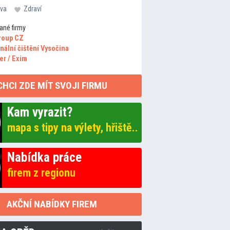
va
Zdraví
ané firmy
roup CZ
nální čištění Vysočina
er / Exim
CHCI ZDE MÍT SVOJI FIRMU
Kam vyrazit?
mapa s tipy na výlety, hřiště..
Nabídka práce
firem z regionu
AKČNÍ NABÍDKY FIREM