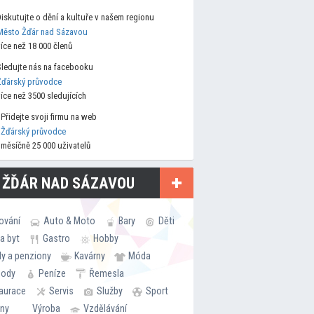
Diskutujte o dění a kultuře v našem regionu
Město Žďár nad Sázavou
více než 18 000 členů
Sledujte nás na facebooku
Žďárský průvodce
více než 3500 sledujících
Přidejte svoji firmu na web
Žďárský průvodce
měsíčně 25 000 uživatelů
 ŽĎÁR NAD SÁZAVOU
ování
Auto & Moto
Bary
Děti
a byt
Gastro
Hobby
ly a penziony
Kavárny
Móda
hody
Peníze
Řemesla
aurace
Servis
Služby
Sport
rny
Výroba
Vzdělávání