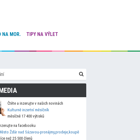
 NA MOR.
TIPY NA VÝLET
MEDIA
Čtěte a inzerujte v našich novinách
Kulturně inzertní měsíčník
měsíčně 17 400 výtisků
Inzerujte na facebooku
Město Žďár nad Sázavou-pronájmy,prodeje,koupě
více než 25 500 členů