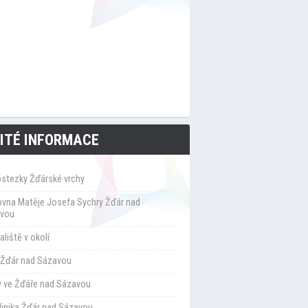
ITÉ INFORMACE
ostezky Žďárské vrchy
ovna Matěje Josefa Sychry Žďár nad
vou
liště v okolí
Žďár nad Sázavou
y ve Žďáře nad Sázavou
klinika Žďár nad Sázavou