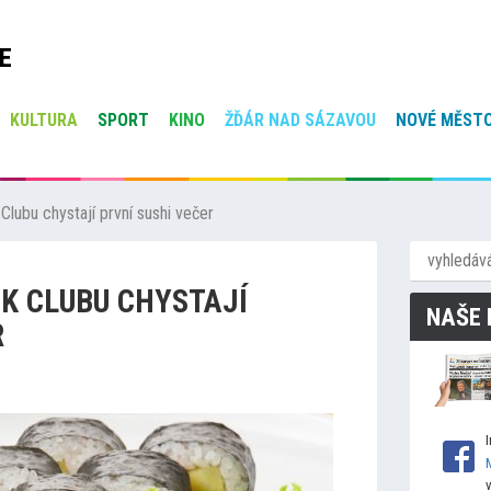
E
KULTURA
SPORT
KINO
ŽĎÁR NAD SÁZAVOU
NOVÉ MĚSTO
ubu chystají první sushi večer
K CLUBU CHYSTAJÍ
NAŠE 
R