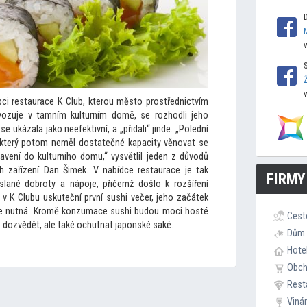
ci restaurace K Club, kterou měs
to prostřednictvím
vozuje v tamním kulturním domě, se rozhodli jeho
se ukázala jako neefektivní, a „přidali“ jinde. „Polední
který po
tom neměl dostatečné kapacity věnovat se
tavení do kulturního domu,“ vysvětlil jeden z důvodů
h zařízení Dan Šimek. V nabídce restaurace je tak
FIRMY
lané dobroty a nápoje, přičemž došlo k rozšíření
 v K Clubu uskuteční první sushi večer, jeho začátek
 je nutná. Kromě konzumace sushi budou moci hosté
Cest
e dozvědět, ale také ochutnat japonské saké.
Dům 
Hote
Obc
Rest
Viná