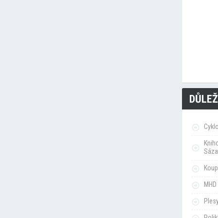
DŮLEŽ
Cykl
Knih
Sáza
Koupa
MHD 
Ples
Poli