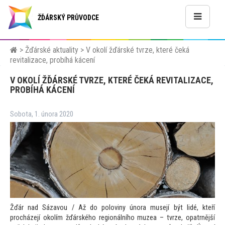
ŽĎÁRSKÝ PRŮVODCE
>
Žďárské aktuality
>
V okolí žďárské tvrze, které čeká
revitalizace, probíhá kácení
V OKOLÍ ŽĎÁRSKÉ TVRZE, KTERÉ ČEKÁ REVITALIZACE,
PROBÍHÁ KÁCENÍ
Sobota, 1. února 2020
Žďár nad Sázavou / Až do poloviny února musejí být lidé, kteří
procházejí okolím žďárského regionálního muzea – tvrze, opatrnější