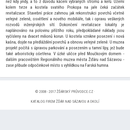
než kdy jindy, a
to z důvodu kácení vybraných stromů a keřů. Území
kolem tvrze a kostela svatého Prokopa na jaře čeká začátek
revitalizace. Stavební práce zahrnou jak rekonstrukci povrchů včetně
veřejné zeleně, osvětlení a nového mobiliáře, tak i opravu veškerých
rozvodů inženýrských sítí. Dokončení revitalizace lokality je
naplánováno na polovinu příštího roku, předpokládané náklady jsou
vyčísleny na dvacet milionů korun. U kostela vznikne posezení i nová
kašna, dojde na předláždění povrchů a obnovu veřejné zeleně. U muzea
projekt počítá s úpravou parkování a posezením u tamní lípy, jež bude
také arboristicky ošetřena. V úzké uličce před Moučkovým domem -
dalším pracovištěm Regionálního muzea města Žďáru nad Sázavou -
zase přibude odpočinkové mís
to s vyhlídkou na Farská humna.
© 2008 - 2017 ŽĎÁRSKÝ PRŮVODCE.CZ ·
KATALOG FIREM ŽĎÁR NAD SÁZAVOU A OKOLÍ