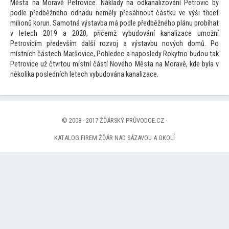
Města na Moravě Petrovice. Náklady na odkanalizování Petrovic by
podle předběžného odhadu neměly přesáhnout částku ve výši třicet
milionů korun. Samotná výstavba má podle předběžného plánu probíhat
v letech 2019 a 2020, přičemž vybudování kanalizace umožní
Petrovicím především další rozvoj a výstavbu nových domů. Po
místních částech Maršovice, Pohledec a naposledy Rokytno budou tak
Petrovice už čtvr
tou místní částí Nového Města na Moravě, kde byla v
několika posledních letech vybudována kanalizace.
© 2008 - 2017 ŽĎÁRSKÝ PRŮVODCE.CZ ·
KATALOG FIREM ŽĎÁR NAD SÁZAVOU A OKOLÍ