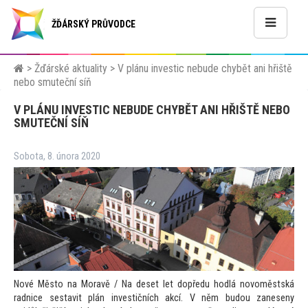
ŽĎÁRSKÝ PRŮVODCE
>
Žďárské aktuality
>
V plánu investic nebude chybět ani hřiště
nebo smuteční síň
V PLÁNU INVESTIC NEBUDE CHYBĚT ANI HŘIŠTĚ NEBO
SMUTEČNÍ SÍŇ
Sobota, 8. února 2020
Nové Měs
to na Moravě / Na deset let dopředu hodlá novoměstská
radnice sestavit plán investičních akcí. V něm budou zaneseny