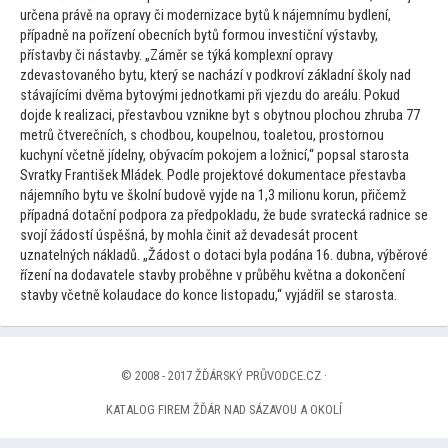
určena právě na opravy či modernizace bytů k nájemnímu bydlení,
případně na pořízení obecních bytů formou investiční výstavby,
přístavby či nástavby. „Záměr se týká komplexní opravy
zdevas
tovaného bytu, který se nachází v podkroví základní školy nad
stávajícími dvěma by
tovými jednotkami při vjezdu do areálu. Pokud
dojde k realizaci, přestavbou vznikne byt s obytnou plochou zhruba 77
metrů čtverečních, s chodbou, koupelnou,
toale
tou, pros
tornou
kuchyní včetně jídelny, obývacím pokojem a ložnicí,“ popsal starosta
Svratky František Mládek. Podle projek
tové dokumentace přestavba
nájemního bytu ve školní budově vyjde na 1,3 milionu korun, přičemž
případná dotační podpora za předpokladu, že bude svratecká radnice se
svojí žádostí úspěšná, by mohla činit až devadesát procent
uznatelných nákladů. „Žádost o dotaci byla podána 16. dubna, výběrové
řízení na dodavatele stavby proběhne v průběhu května a dokončení
stavby včetně kolaudace do konce lis
topadu,“ vyjádřil se starosta.
© 2008 - 2017 ŽĎÁRSKÝ PRŮVODCE.CZ ·
KATALOG FIREM ŽĎÁR NAD SÁZAVOU A OKOLÍ