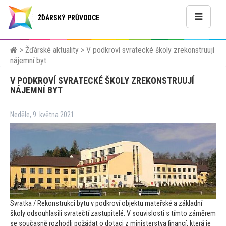
ŽĎÁRSKÝ PRŮVODCE
>
Žďárské aktuality
>
V podkroví svratecké školy zrekonstruují
nájemní byt
V PODKROVÍ SVRATECKÉ ŠKOLY ZREKONSTRUUJÍ
NÁJEMNÍ BYT
Neděle, 9. května 2021
Svratka / Rekonstrukci bytu v podkroví objektu mateřské a základní
školy odsouhlasili svratečtí zastupitelé. V souvislosti s tím
to záměrem
se současně rozhodli požádat o dotaci z ministerstva financí, která je