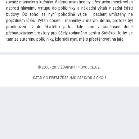
rovněž maminky s kočárky. V rámci investice byl přestavěn menší výtah
naproti hlavnímu vstupu do polikliniky a nákladní výtah v zadní části
budovy. Do
toho se nyní pohodlně vejde i pacient umístěný na
pojízdném lůžku. Výtah docení i maminky s malými dětmi, pro
tože byl
prodloužen až do čtvrtého patra, kde jsou v současné době
přebudovávány pros
tory pro účely rodinného centra Srdíčko. To by se
tam ze suterénu polikliniky, kde sídlí nyní, mělo přestěhovat na jaře.
© 2008 - 2017 ŽĎÁRSKÝ PRŮVODCE.CZ ·
KATALOG FIREM ŽĎÁR NAD SÁZAVOU A OKOLÍ