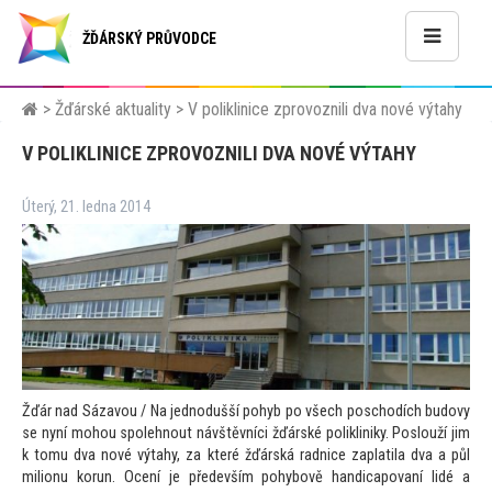
ŽĎÁRSKÝ PRŮVODCE
>
Žďárské aktuality
>
V poliklinice zprovoznili dva nové výtahy
V POLIKLINICE ZPROVOZNILI DVA NOVÉ VÝTAHY
Úterý, 21. ledna 2014
Žďár nad Sázavou / Na jednodušší pohyb po všech poschodích budovy
se nyní mohou spolehnout návštěvníci žďárské polikliniky. Poslouží jim
k
tomu dva nové výtahy, za které žďárská radnice zaplatila dva a půl
milionu korun. Ocení je především pohybově h
andicapovaní lidé a