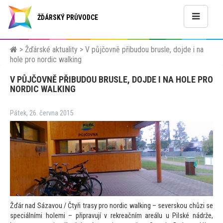
ŽĎÁRSKÝ PRŮVODCE
>
Žďárské aktuality
>
V půjčovně přibudou brusle, dojde i na
hole pro nordic walking
V PŮJČOVNĚ PŘIBUDOU BRUSLE, DOJDE I NA HOLE PRO
NORDIC WALKING
Pátek, 26. června 2015
Žďár nad Sázavou / Čtyři trasy pro nordic walking – severskou chůzi se
speciálními holemi – připravují v rekreačním areálu u Pilské nádrže,