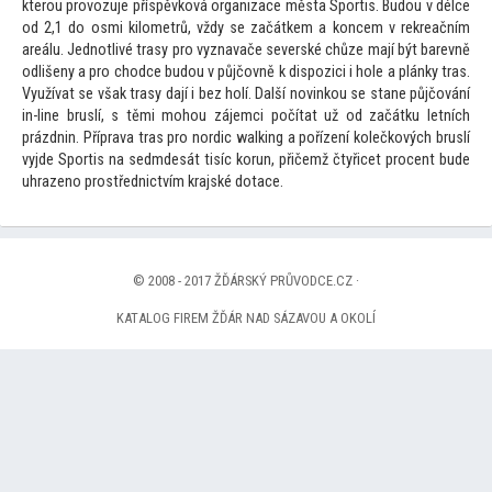
kterou provozuje příspěvková organizace města Sportis. Budou v délce
od 2,1 do osmi kilometrů, vždy se začátkem a koncem v rekreačním
areálu. Jednotlivé trasy pro vyznavače severské chůze mají být barevně
odlišeny a pro chodce budou v půjčovně k dispozici i hole a plánky tras.
Využívat se však trasy dají i bez holí. Další novinkou se stane půjčování
in-line bruslí, s těmi mohou zájemci počítat už od začátku letních
prázdnin. Příprava tras pro nordic walking a pořízení kolečkových bruslí
vyjde Sportis na sedmdesát tisíc korun, přičemž čtyřicet procent bude
uhrazeno prostřednictvím krajské dotace.
© 2008 - 2017 ŽĎÁRSKÝ PRŮVODCE.CZ ·
KATALOG FIREM ŽĎÁR NAD SÁZAVOU A OKOLÍ