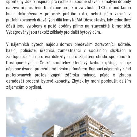
spořitelny. Jde o inspiraci pro rychlé a úsporné stavění s malými dopady
na životní prostředí. Realizace projektu za zhruba 180 milionů korun
bude dokončena v polovině příštího roku, neboť dům vzniká z
prefabrikovaných dřevěných dílů firmy NEMA Dřevostavby, kdy jednotlivé
části jsou vyrobeny a poté dodány přímo na staveniště k montáži.
Vybagrovány jsou taktéž základy pro další bytový dům.
V nájemních bytech najdou domov především zdravotníci, učitelé,
hasiči, policisté, úředníci, zaměstnanci v sociálních službách a
zástupci dalších profesí důležitých pro zajištění chodu společnosti.
Dostupné bydlení České spořitelny, které výstavbu zajišťuje, slibuje
nájemné dvacet procent pod tržním průměrem. Budoucí nájemníky z řad
preferovaných profesí zajistí žďárská radnice, půjde o zhruba
osmdesát procent bytové kapacity. Zbytek by mohl posloužit dalším
zájemcům o bydlení.