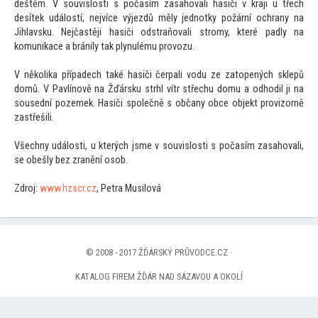
deštěm. V souvislosti s počasím zasahovali hasiči v kraji u třech
desítek událostí, nejvíce výjezdů měly jednotky požární ochrany na
Jihlavsku. Nejčastěji hasiči odstraňovali stromy, které padly na
komunikace a bránily tak plynulému provozu.
V několika případech také hasiči čerpali vodu ze za
topených sklepů
domů. V Pavlínově na Žďársku strhl vítr střechu domu a odhodil ji na
sousední pozemek. Hasiči společně s občany obce objekt provizorně
zastřešili.
Všechny události, u kterých jsme v souvislosti s počasím zasahovali,
se obešly bez zranění osob.
Zdroj:
www.hzscr.cz
, Petra Musilová
© 2008 - 2017 ŽĎÁRSKÝ PRŮVODCE.CZ ·
KATALOG FIREM ŽĎÁR NAD SÁZAVOU A OKOLÍ