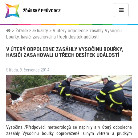
ŽĎÁRSKÝ PRŮVODCE
>
Žďárské aktuality
>
V úterý odpoledne zasáhly Vysočinu
bouřky, hasiči zasahovali u třech desítek událostí
V ÚTERÝ ODPOLEDNE ZASÁHLY VYSOČINU BOUŘKY,
HASIČI ZASAHOVALI U TŘECH DESÍTEK UDÁLOSTÍ
Středa, 9. července 2014
Vysočina /Předpovědi meteorologů se naplnily a v úterý odpoledne
zasáhly Vysočinu bouřky doprovázené silným větrem a prudkým