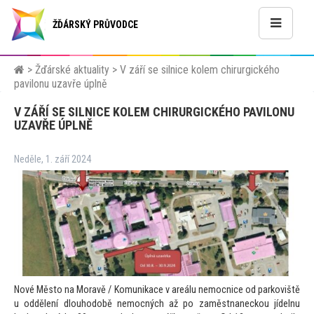
ŽĎÁRSKÝ PRŮVODCE
>
Žďárské aktuality
>
V září se silnice kolem chirurgického
pavilonu uzavře úplně
V ZÁŘÍ SE SILNICE KOLEM CHIRURGICKÉHO PAVILONU
UZAVŘE ÚPLNĚ
Neděle, 1. září 2024
Nové Město na Moravě / Komunikace v areálu nemocnice od parkoviště
u oddělení dlouhodobě nemocných až po zaměstnaneckou jídelnu