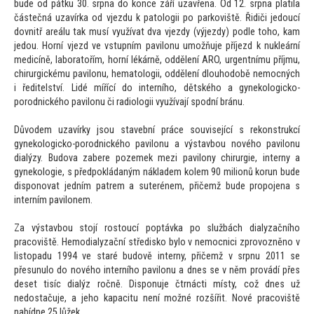
bude od pátku 30. srpna do konce září uzavřena. Od 12. srpna platila
částečná uzavírka od vjezdu k patologii po parkoviště. Řidiči jedoucí
dovnitř areálu tak musí využívat dva vjezdy (výjezdy) podle toho, kam
jedou. Horní vjezd ve vstupním pavilonu umožňuje příjezd k nukleární
medicíně, laboratořím, horní lékárně, oddělení ARO, urgentnímu příjmu,
chirurgickému pavilonu, hematologii, oddělení dlouhodobě nemocných
i ředitelství. Lidé mířící do interního, dětského a gynekologicko-
porodnického pavilonu či radiologii využívají spodní bránu.
Důvodem uzavírky jsou stavební práce související s rekonstrukcí
gynekologicko-porodnického pavilonu a výstavbou nového pavilonu
dialýzy. Budova zabere pozemek mezi pavilony chirurgie, interny a
gynekologie, s předpokládaným nákladem kolem 90 milionů korun bude
disponovat jedním patrem a suterénem, přičemž bude propojena s
interním pavilonem.
Za výstavbou stojí rostoucí poptávka po službách dialyzačního
pracoviště. Hemodialyzační středisko bylo v nemocnici zprovozněno v
listopadu 1994 ve staré budově interny, přičemž v srpnu 2011 se
přesunulo do nového interního pavilonu a dnes se v něm provádí přes
deset tisíc dialýz ročně. Disponuje čtrnácti místy, což dnes už
nedostačuje, a jeho kapacitu není možné rozšířit. Nové pracoviště
nabídne 25 lůžek.