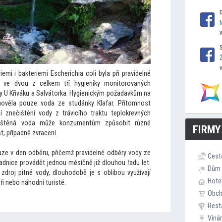
mi i bakteriemi Escherichia coli byla při pravidelné
a ve dvou z celkem tří hygieniky monitorovaných
y U Křiváku a Salvátorka. Hygienickým požadavkům na
hověla pouze voda ze studánky Klafar. Přítomnost
ní znečištění vody z trávicího traktu teplokrevných
čištěná voda může konzumentům způsobit různé
FIRMY
t, případně zvracení.
uze v den odběru, přičemž pravidelné odběry vody ze
Cest
adnice provádět jednou měsíčně již dlouhou řadu let.
Dům 
 zdroj pitné vody, dlouhodobě je s oblibou využívají
Hote
ři nebo náhodní turisté.
Obc
Rest
Viná