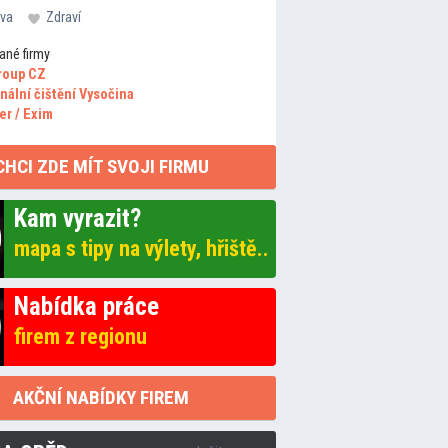
va
Zdraví
ané firmy
roup CZ
nální čištění Vysočina
er / Exim
CHCI ZDE MÍT SVOJI FIRMU
Kam vyrazit?
mapa s tipy na výlety, hřiště..
Nabídka práce
firem z regionu
AKČNÍ NABÍDKY FIREM