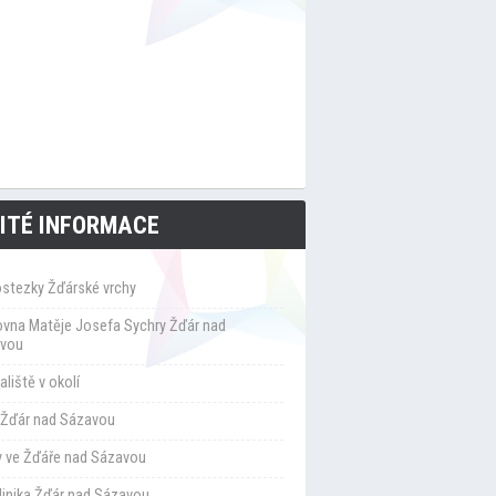
ITÉ INFORMACE
ostezky Žďárské vrchy
ovna Matěje Josefa Sychry Žďár nad
vou
liště v okolí
Žďár nad Sázavou
y ve Žďáře nad Sázavou
klinika Žďár nad Sázavou