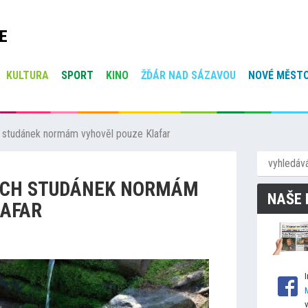
E
KULTURA
SPORT
KINO
ŽĎÁR NAD SÁZAVOU
NOVÉ MĚSTO
h studánek normám vyhověl pouze Klafar
KÝCH STUDÁNEK NORMÁM
NAŠE 
LAFAR