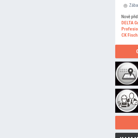
Zába
Nově přid
DELTA G
Profesio
CK Fisch