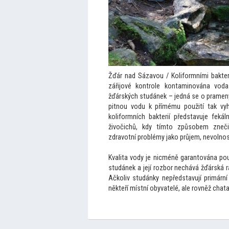
Žďár nad Sázavou / Koliformními bakterie
zářijové kontrole kontaminována vod
žďárských studánek – jedná se o pramen
pitnou vodu k přímému použití tak vy
koliformních bakterií představuje fekál
živočichů, kdy tímto způsobem zne
zdravotní problémy jako průjem, nevolnos
Kvalita vody je nicméně garantována po
studánek a její rozbor nechává žďárská r
Ačkoliv studánky nepředstavují primární
někteří místní obyvatelé, ale rovněž chata