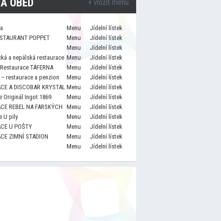
A OBĚD
+ vložit menu
za
Menu
Jídelní lístek
STAURANT POPPET
Menu
Jídelní lístek
Menu
Jídelní lístek
cká a nepálská restaurace
Menu
Jídelní lístek
 Restaurace TÁFERNA
Menu
Jídelní lístek
– restaurace a penzion
Menu
Jídelní lístek
CE A DISCOBAR KRYSTAL
Menu
Jídelní lístek
 Originál Ingot 1869
Menu
Jídelní lístek
CE REBEL NA FARSKÝCH
Menu
Jídelní lístek
 U pily
Menu
Jídelní lístek
CE U POŠTY
Menu
Jídelní lístek
CE ZIMNÍ STADION
Menu
Jídelní lístek
Menu
Jídelní lístek