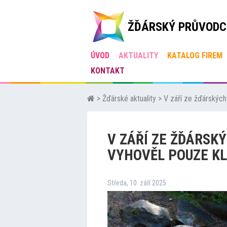
ŽĎÁRSKÝ PRŮVODC
ÚVOD
AKTUALITY
KATALOG FIREM
KONTAKT
>
Žďárské aktuality
>
V září ze žďárskýc
V ZÁŘÍ ZE ŽĎÁRS
VYHOVĚL POUZE K
Středa, 10. září 2025