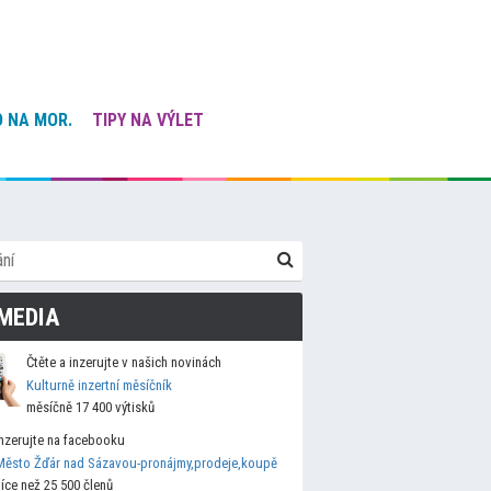
 NA MOR.
TIPY NA VÝLET
MEDIA
Čtěte a inzerujte v našich novinách
Kulturně inzertní měsíčník
měsíčně 17 400 výtisků
Inzerujte na facebooku
Město Žďár nad Sázavou-pronájmy,prodeje,koupě
více než 25 500 členů