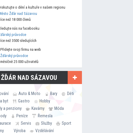
Diskutujte o dění a kultuře v našem regionu
Město Žďár nad Sázavou
více než 18 000 členů
Sledujte nás na facebooku
Žďárský průvodce
více než 3500 sledujících
Přidejte svoji firmu na web
Žďárský průvodce
měsíčně 25 000 uživatelů
 ŽĎÁR NAD SÁZAVOU
ování
Auto & Moto
Bary
Děti
a byt
Gastro
Hobby
ly a penziony
Kavárny
Móda
hody
Peníze
Řemesla
aurace
Servis
Služby
Sport
rny
Výroba
Vzdělávání