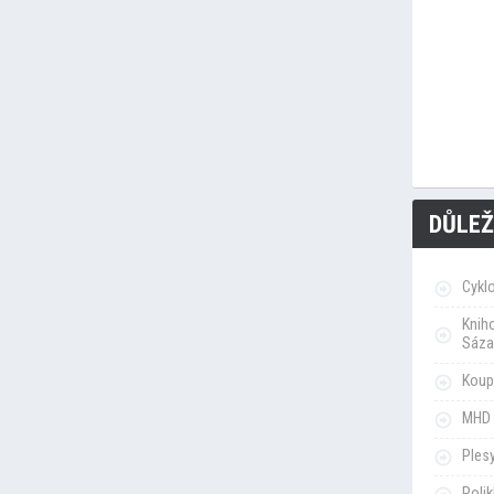
DŮLEŽ
Cykl
Knih
Sáza
Koupa
MHD 
Ples
Poli