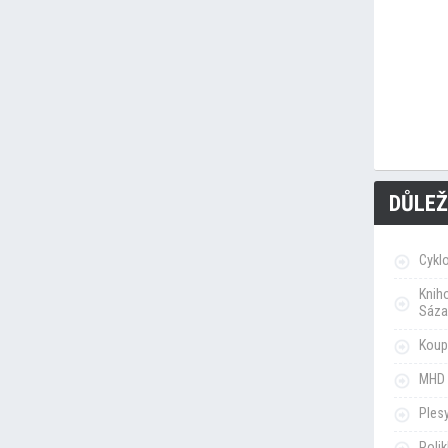
DŮLEŽ
Cykl
Knih
Sáza
Koupa
MHD 
Ples
Poli