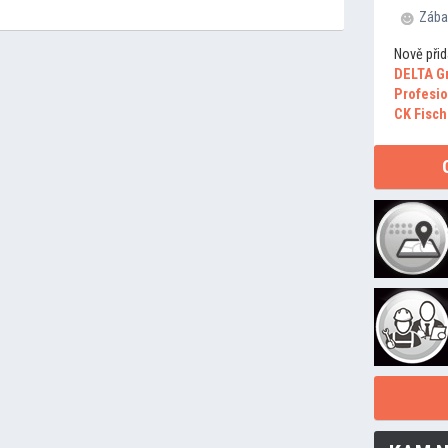
Zába
Nově přid
DELTA G
Profesio
CK Fisch