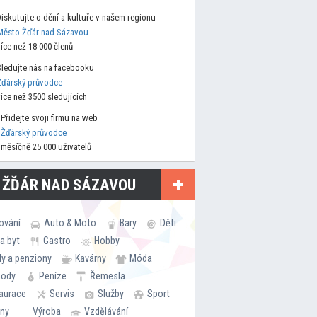
Diskutujte o dění a kultuře v našem regionu
Město Žďár nad Sázavou
více než 18 000 členů
Sledujte nás na facebooku
Žďárský průvodce
více než 3500 sledujících
Přidejte svoji firmu na web
Žďárský průvodce
měsíčně 25 000 uživatelů
 ŽĎÁR NAD SÁZAVOU
ování
Auto & Moto
Bary
Děti
a byt
Gastro
Hobby
ly a penziony
Kavárny
Móda
hody
Peníze
Řemesla
aurace
Servis
Služby
Sport
rny
Výroba
Vzdělávání