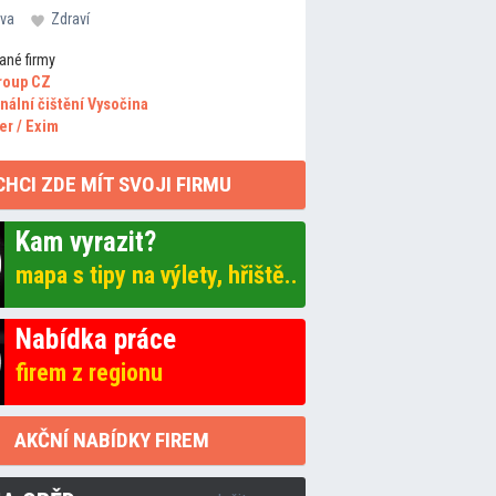
va
Zdraví
ané firmy
roup CZ
nální čištění Vysočina
er / Exim
CHCI ZDE MÍT SVOJI FIRMU
Kam vyrazit?
mapa s tipy na výlety, hřiště..
Nabídka práce
firem z regionu
AKČNÍ NABÍDKY FIREM