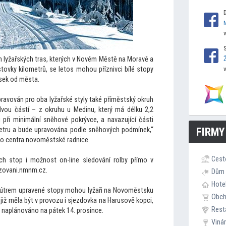
h lyžařských tras, kterých v Novém Městě na Moravě a
s
tovky kilometrů, se le
tos mohou příznivci bílé s
topy
sek od města.
pravován pro oba lyžařské styly také příměstský okruh
dvou částí – z okruhu u Medinu, který má délku 2,2
 při minimální sněhové pokrývce, a navazující části
FIRMY
ometru a bude upravována podle sněhových podmínek,“
ho centra novoměstské radnice.
Cest
ých s
top i možnost on-line sledování rolby přímo v
yzovani.nmnm.cz.
Dům 
Hote
kútrem upravené s
topy mohou lyžaři na Novoměstsku
Obc
 již měla být v provozu i sjezdovka na Harusově kopci,
Rest
 naplánováno na pátek 14. prosince.
Viná