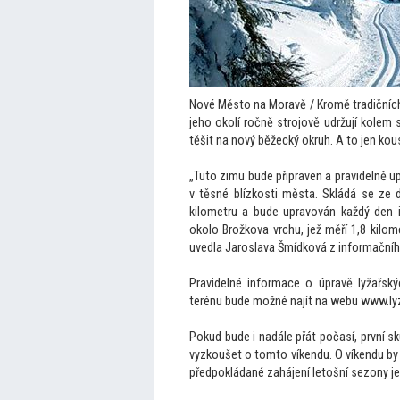
Nové Měs
to na Moravě / Kromě tradičníc
jeho okolí ročně strojově udržují kolem 
těšit na nový běžecký okruh. A
to jen kou
„Tu
to zimu bude připraven a pravidelně u
v těsné blízkosti města. Skládá se ze 
kilometru a bude upravován každý den i
okolo Brožkova vrchu, jež měří 1,8 kil
uvedla Jaroslava Šmídková z informační
Pravidelné informace o úpravě lyžařsk
terénu bude možné najít na webu www.l
Pokud bude i nadále přát počasí, první s
vyzkoušet o
tom
to víkendu. O víkendu by
předpokládané zahájení le
tošní sezony je