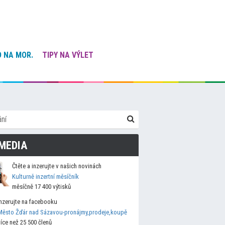
 NA MOR.
TIPY NA VÝLET
MEDIA
Čtěte a inzerujte v našich novinách
Kulturně inzertní měsíčník
měsíčně 17 400 výtisků
Inzerujte na facebooku
Město Žďár nad Sázavou-pronájmy,prodeje,koupě
více než 25 500 členů