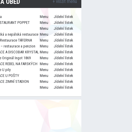
A OBĚD
+ vložit menu
za
Menu
Jídelní lístek
STAURANT POPPET
Menu
Jídelní lístek
Menu
Jídelní lístek
cká a nepálská restaurace
Menu
Jídelní lístek
 Restaurace TÁFERNA
Menu
Jídelní lístek
– restaurace a penzion
Menu
Jídelní lístek
CE A DISCOBAR KRYSTAL
Menu
Jídelní lístek
 Originál Ingot 1869
Menu
Jídelní lístek
CE REBEL NA FARSKÝCH
Menu
Jídelní lístek
 U pily
Menu
Jídelní lístek
CE U POŠTY
Menu
Jídelní lístek
CE ZIMNÍ STADION
Menu
Jídelní lístek
Menu
Jídelní lístek