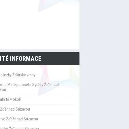
ITÉ INFORMACE
ostezky Žďárské vrchy
ovna Matěje Josefa Sychry Žďár nad
vou
liště v okolí
Žďár nad Sázavou
y ve Žďáře nad Sázavou
klinika Žďár nad Sázavou