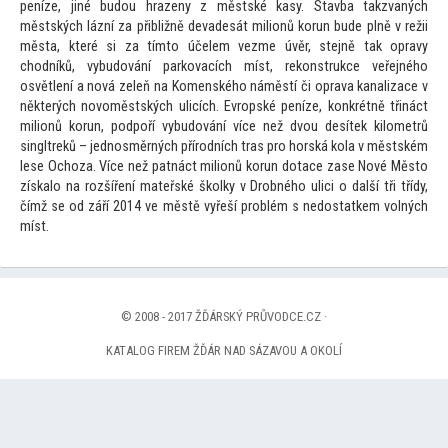
peníze, jiné budou hrazeny z městské kasy. Stavba takzvaných
městských lázní za přibližně devadesát milionů korun bude plně v režii
města, které si za tím
to účelem vezme úvěr, stejně tak opravy
chodníků, vybudování parkovacích míst, rekonstrukce veřejného
osvětlení a nová zeleň na Komenského náměstí či oprava kanalizace v
některých novoměstských ulicích. Evropské peníze, konkrétně třináct
milionů korun, podpoří vybudování více než dvou desítek kilometrů
singltreků – jednosměrných přírodních tras pro horská kola v městském
lese Ochoza. Více než patnáct milionů korun dotace zase Nové Měs
to
získalo na rozšíření mateřské školky v Drobného ulici o další tři třídy,
čímž se od září 2014 ve městě vyřeší problém s nedostatkem volných
míst.
© 2008 - 2017 ŽĎÁRSKÝ PRŮVODCE.CZ ·
KATALOG FIREM ŽĎÁR NAD SÁZAVOU A OKOLÍ