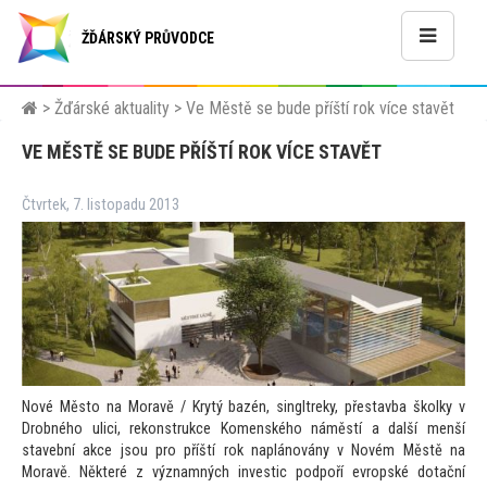
ŽĎÁRSKÝ PRŮVODCE
>
Žďárské aktuality
>
Ve Městě se bude příští rok více stavět
VE MĚSTĚ SE BUDE PŘÍŠTÍ ROK VÍCE STAVĚT
Čtvrtek, 7. listopadu 2013
Nové Měs
to na Moravě / Krytý bazén, singltreky, přestavba školky v
Drobného ulici, rekonstrukce Komenského náměstí a další menší
stavební akce jsou pro příští rok naplánovány v Novém Městě na
Moravě. Některé z významných investic podpoří evropské dotační