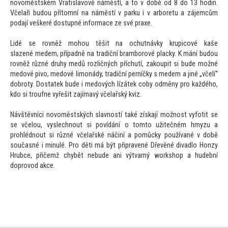
novoměstském Vratislavově náměstí, a
to v době od 8 do 13 hodin.
Včelaři budou pří
tomní na náměstí v parku i v arboretu a zájemcům
podají veškeré dostupné informace ze své praxe.
Lidé se rovněž mohou těšit na ochutnávky krupicové kaše
slazené medem, případně na tradiční bramborové placky. K mání budou
rovněž různé druhy medů rozličných příchutí, zakoupit si bude možné
medové pivo, medové limonády, tradiční perníčky s medem a jiné „včelí“
dobroty. Dostatek bude i medových lízátek coby odměny pro každého,
kdo si troufne vyřešit zajímavý včelařský kviz.
Návštěvníci novoměstských slavností také získají možnost vyfotit se
se včelou, vyslechnout si povídání o
tom
to užitečném hmyzu a
prohlédnout si různé včelařské náčiní a pomůcky používané v době
současné i minulé. Pro děti má být připravené Dřevěné divadlo Honzy
Hrubce, přičemž chybět nebude ani výtvarný workshop a hudební
doprovod akce.