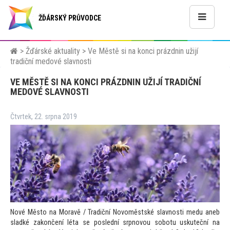
ŽĎÁRSKÝ PRŮVODCE
>
Žďárské aktuality
>
Ve Městě si na konci prázdnin užijí
tradiční medové slavnosti
VE MĚSTĚ SI NA KONCI PRÁZDNIN UŽIJÍ TRADIČNÍ
MEDOVÉ SLAVNOSTI
Čtvrtek, 22. srpna 2019
Nové Měs
to na Moravě / Tradiční Novoměstské slavnosti medu aneb
sladké zakončení léta se poslední srpnovou sobotu uskuteční na