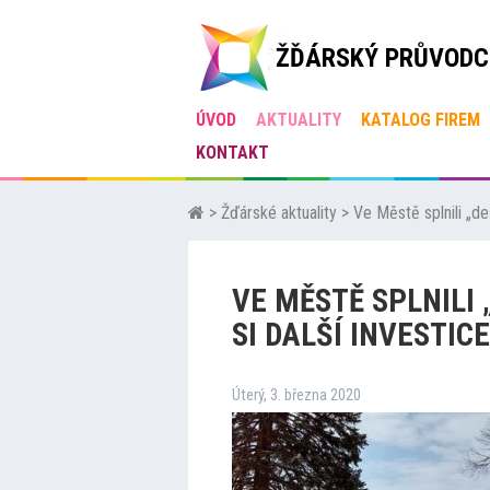
ŽĎÁRSKÝ PRŮVODC
ÚVOD
AKTUALITY
KATALOG FIREM
KONTAKT
>
Žďárské aktuality
>
Ve Městě splnili „des
VE MĚSTĚ SPLNILI 
SI DALŠÍ INVESTICE
Úterý, 3. března 2020