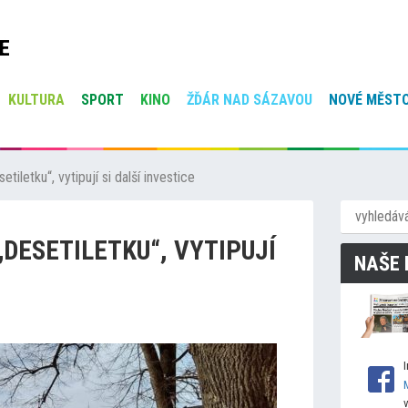
E
KULTURA
SPORT
KINO
ŽĎÁR NAD SÁZAVOU
NOVÉ MĚSTO
etiletku“, vytipují si další investice
„DESETILETKU“, VYTIPUJÍ
NAŠE 