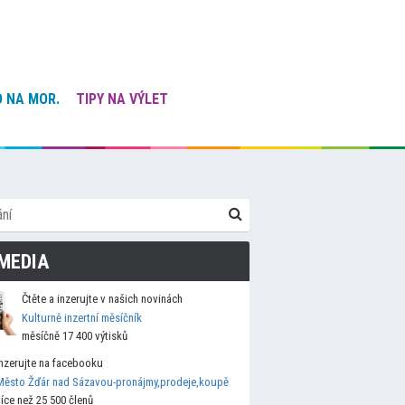
 NA MOR.
TIPY NA VÝLET
MEDIA
Čtěte a inzerujte v našich novinách
Kulturně inzertní měsíčník
měsíčně 17 400 výtisků
Inzerujte na facebooku
Město Žďár nad Sázavou-pronájmy,prodeje,koupě
více než 25 500 členů