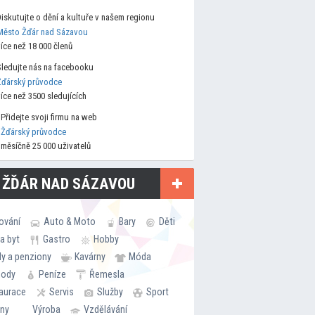
Diskutujte o dění a kultuře v našem regionu
Město Žďár nad Sázavou
více než 18 000 členů
Sledujte nás na facebooku
Žďárský průvodce
více než 3500 sledujících
Přidejte svoji firmu na web
Žďárský průvodce
měsíčně 25 000 uživatelů
 ŽĎÁR NAD SÁZAVOU
ování
Auto & Moto
Bary
Děti
a byt
Gastro
Hobby
ly a penziony
Kavárny
Móda
hody
Peníze
Řemesla
aurace
Servis
Služby
Sport
rny
Výroba
Vzdělávání