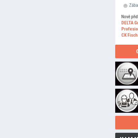
Zába
Nově přid
DELTA G
Profesio
CK Fisch