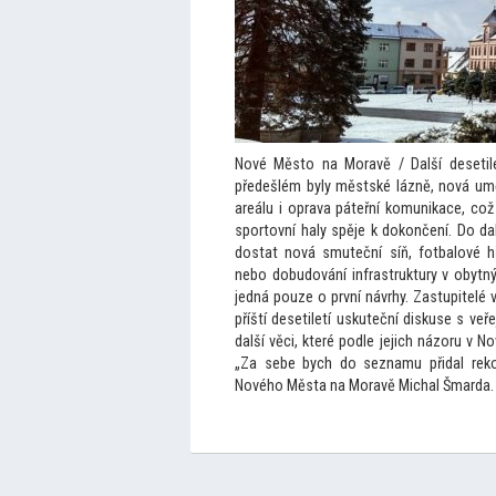
Nové Měs
to na Moravě / Další deseti
předešlém byly městské lázně, nová umě
areálu i oprava páteřní komunikace, což
spor
tovní haly spěje k dokončení. Do da
dostat nová smuteční síň, fotbalové hř
nebo dobudování infrastruktury v obytn
jedná pouze o první návrhy. Zastupitelé v
příští desetiletí uskuteční diskuse s v
další věci, které podle jejich názoru v N
„Za sebe bych do seznamu přidal rek
Nového Města na Moravě Michal Šmarda.