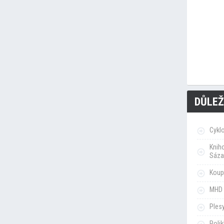
DŮLEŽ
Cykl
Knih
Sáza
Koupa
MHD 
Ples
Poli