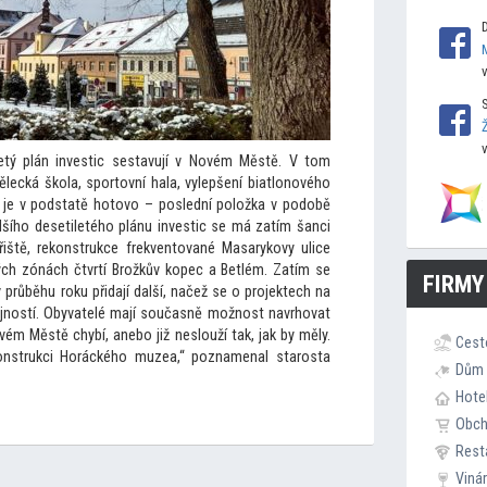
letý plán investic sestavují v Novém Městě. V
tom
lecká škola, spor
tovní hala, vylepšení biatlonového
 je v podstatě ho
tovo – poslední položka v podobě
lšího desetiletého plánu investic se má zatím šanci
iště, rekonstrukce frekven
tované Masarykovy ulice
ých zónách čtvrtí Brožkův kopec a Betlém. Zatím se
FIRMY
 průběhu roku přidají další, načež se o projektech na
eřejností. Obyvatelé mají současně možnost navrhovat
ovém Městě chybí, anebo již neslouží tak, jak by měly.
Cest
onstrukci Horáckého muzea,“ poznamenal starosta
Dům 
Hote
Obc
Rest
Viná