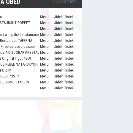
A OBĚD
+ vložit menu
za
Menu
Jídelní lístek
STAURANT POPPET
Menu
Jídelní lístek
Menu
Jídelní lístek
cká a nepálská restaurace
Menu
Jídelní lístek
 Restaurace TÁFERNA
Menu
Jídelní lístek
– restaurace a penzion
Menu
Jídelní lístek
CE A DISCOBAR KRYSTAL
Menu
Jídelní lístek
 Originál Ingot 1869
Menu
Jídelní lístek
CE REBEL NA FARSKÝCH
Menu
Jídelní lístek
 U pily
Menu
Jídelní lístek
CE U POŠTY
Menu
Jídelní lístek
CE ZIMNÍ STADION
Menu
Jídelní lístek
Menu
Jídelní lístek