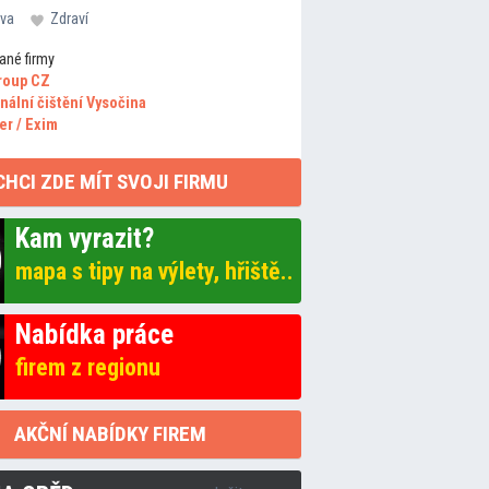
va
Zdraví
ané firmy
roup CZ
nální čištění Vysočina
er / Exim
CHCI ZDE MÍT SVOJI FIRMU
Kam vyrazit?
mapa s tipy na výlety, hřiště..
Nabídka práce
firem z regionu
AKČNÍ NABÍDKY FIREM