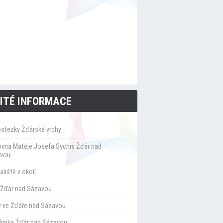
ITÉ INFORMACE
ostezky Žďárské vrchy
ovna Matěje Josefa Sychry Žďár nad
vou
liště v okolí
Žďár nad Sázavou
y ve Žďáře nad Sázavou
klinika Žďár nad Sázavou