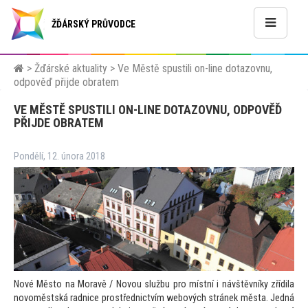
ŽĎÁRSKÝ PRŮVODCE
>
Žďárské aktuality
>
Ve Městě spustili on-line dotazovnu,
odpověď přijde obratem
VE MĚSTĚ SPUSTILI ON-LINE DOTAZOVNU, ODPOVĚĎ
PŘIJDE OBRATEM
Pondělí, 12. února 2018
Nové Měs
to na Moravě / Novou službu pro místní i návštěvníky zřídila
novoměstská radnice prostřednictvím webových stránek města. Jedná