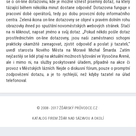
se o on-line dotazovnu, kde je možné vznést písemný dotaz, na který
tázající během několika minut dostane odpověď. Dotazovna funguje v
pracovní době operá
torů, tedy po dobu provozní doby informačního
centra. Zelená ikona on-line dotazovny se objeví v pravém dolním rohu
obrazovky ihned po spuštění novoměstských webových stránek. Stačí
na ni kliknout, napsat jméno a svůj dotaz. „Pokud někdo pošle dotaz
prostřednictvím on-line dotazovny, jsou naši zaměstnanci schopni
prakticky okamžitě zareagovat, zjistit odpověď a poslat ji tazateli,“
uvedl starosta Nového Města na Moravě Michal Šmarda. Zatím
nejčastěji se lidé ptají na aktuální možnosti lyžování ve Vysočina Areně,
ale i mimo ni, na služby posky
tované úřadem, případně na akce či
provoz v Městských lázních. Nejde o diskusní fórum, pouze o promptní
zodpovězení dotazu, a je
to rychlejší, než kdyby tazatel na úřad
telefonoval.
© 2008 - 2017 ŽĎÁRSKÝ PRŮVODCE.CZ ·
KATALOG FIREM ŽĎÁR NAD SÁZAVOU A OKOLÍ