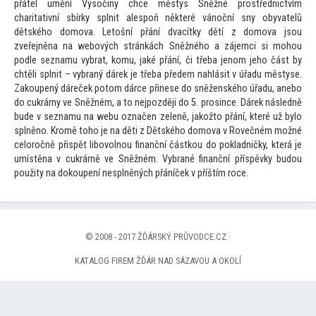
přátel umění Vysočiny chce městys Sněžné prostřednictvím
charitativní sbírky splnit alespoň některé vánoční sny obyvatelů
dětského domova. Le
tošní přání dvacítky dětí z domova jsou
zveřejněna na webových stránkách Sněžného a zájemci si mohou
podle seznamu vybrat, komu, jaké přání, či třeba jenom jeho část by
chtěli splnit – vybraný dárek je třeba předem nahlásit v úřadu městyse.
Zakoupený dáreček po
tom dárce přinese do sněženského úřadu, anebo
do cukrárny ve Sněžném, a
to nejpozději do 5. prosince. Dárek následně
bude v seznamu na webu označen zeleně, jakož
to přání, které už bylo
splněno. Kromě
toho je na děti z Dětského domova v Rovečném možné
celoročně přispět libovolnou finanční částkou do pokladničky, která je
umístěna v cukrárně ve Sněžném. Vybrané finanční příspěvky budou
použity na dokoupení nesplněných přáníček v příštím roce.
© 2008 - 2017 ŽĎÁRSKÝ PRŮVODCE.CZ ·
KATALOG FIREM ŽĎÁR NAD SÁZAVOU A OKOLÍ