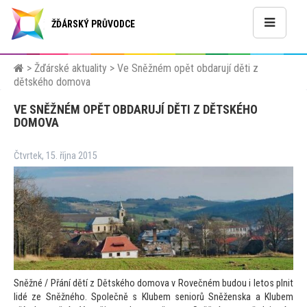
ŽĎÁRSKÝ PRŮVODCE
>
Žďárské aktuality
>
Ve Sněžném opět obdarují děti z
dětského domova
VE SNĚŽNÉM OPĚT OBDARUJÍ DĚTI Z DĚTSKÉHO
DOMOVA
Čtvrtek, 15. října 2015
Sněžné / Přání dětí z Dětského domova v Rovečném budou i le
tos plnit
lidé ze Sněžného. Společně s Klubem seniorů Sněženska a Klubem