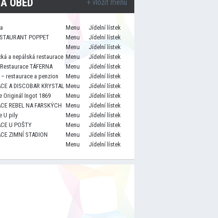
A OBĚD
+ vložit menu
za
Menu
Jídelní lístek
STAURANT POPPET
Menu
Jídelní lístek
Menu
Jídelní lístek
cká a nepálská restaurace
Menu
Jídelní lístek
 Restaurace TÁFERNA
Menu
Jídelní lístek
– restaurace a penzion
Menu
Jídelní lístek
CE A DISCOBAR KRYSTAL
Menu
Jídelní lístek
 Originál Ingot 1869
Menu
Jídelní lístek
CE REBEL NA FARSKÝCH
Menu
Jídelní lístek
 U pily
Menu
Jídelní lístek
CE U POŠTY
Menu
Jídelní lístek
CE ZIMNÍ STADION
Menu
Jídelní lístek
Menu
Jídelní lístek