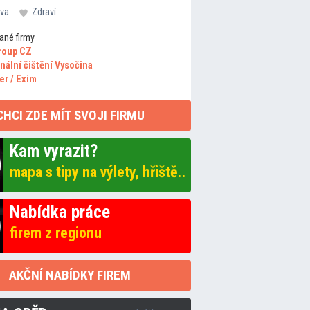
va
Zdraví
ané firmy
roup CZ
nální čištění Vysočina
er / Exim
CHCI ZDE MÍT SVOJI FIRMU
Kam vyrazit?
mapa s tipy na výlety, hřiště..
Nabídka práce
firem z regionu
AKČNÍ NABÍDKY FIREM