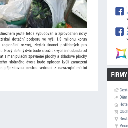
 Sněžném ještě le
tos vybudován a zprovozněn nový
 získal dotační podporu ve výši 1,8 milionu korun
regionální rozvoj, zbytek financí potřebných pro
. Nový sběrný dvůr bude sloužit k vybírání odpadu od
dat z manipulační zpevněné plochy a skladové plochy
ského sběrného dvora bude oplocen kvůli zamezení
n příjezdovou ces
tou vedoucí z navazující místní
FIRMY
Cest
Dům 
Hote
Obc
Rest
Viná