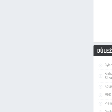
DŮLEŽ
Cykl
Knih
Sáza
Koupa
MHD 
Ples
Poli