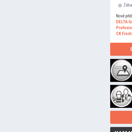
Zába
Nově přid
DELTA G
Profesio
CK Fisch