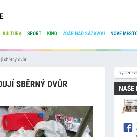
E
KULTURA
SPORT
KINO
ŽĎÁR NAD SÁZAVOU
NOVÉ MĚSTO
í sběrný dvůr
UJÍ SBĚRNÝ DVŮR
NAŠE 