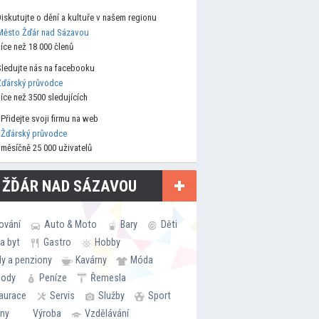
Diskutujte o dění a kultuře v našem regionu
Město Žďár nad Sázavou
více než 18 000 členů
Sledujte nás na facebooku
Žďárský průvodce
více než 3500 sledujících
Přidejte svoji firmu na web
Žďárský průvodce
měsíčně 25 000 uživatelů
 ŽĎÁR NAD SÁZAVOU
ování
Auto & Moto
Bary
Děti
a byt
Gastro
Hobby
ly a penziony
Kavárny
Móda
hody
Peníze
Řemesla
aurace
Servis
Služby
Sport
rny
Výroba
Vzdělávání