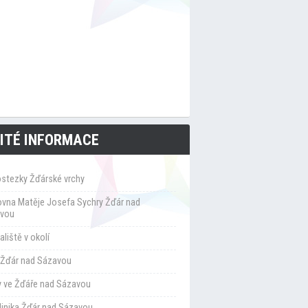
ITÉ INFORMACE
ostezky Žďárské vrchy
ovna Matěje Josefa Sychry Žďár nad
vou
liště v okolí
Žďár nad Sázavou
y ve Žďáře nad Sázavou
klinika Žďár nad Sázavou