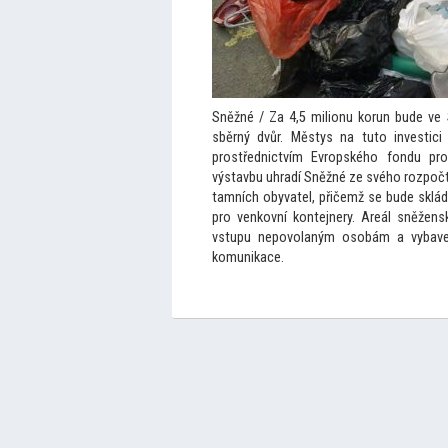
Sněžné / Za 4,5 milionu korun bude ve
sběrný dvůr. Městys na tu
to investici
prostřednictvím Evropského fondu pro 
výstavbu uhradí Sněžné ze svého rozpočtu
tamních obyvatel, přičemž se bude sklá
pro venkovní kontejnery. Areál sněžen
vstupu nepovolaným osobám a vybave
komunikace.