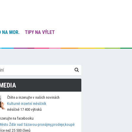
 NA MOR.
TIPY NA VÝLET
MEDIA
Čtěte a inzerujte v našich novinách
Kulturně inzertní měsíčník
měsíčně 17 400 výtisků
Inzerujte na facebooku
Město Žďár nad Sázavou-pronájmy,prodeje,koupě
více než 25 500 členů