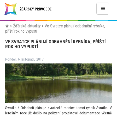
ŽĎÁRSKÝ PRŮVODCE
>
Žďárské aktuality
>
Ve Svratce plánují odbahnění rybníka,
příští rok ho vypustí
VE SVRATCE PLÁNUJÍ ODBAHNĚNÍ RYBNÍKA, PŘÍŠTÍ
ROK HO VYPUSTÍ
Pondělí, 6. listopadu 2017
Svratka / Odbahnit plánuje svratecká radnice tamní rybník Svratka. V
le
tošním roce již došlo na pořízení projek
tové dokumentace včetně