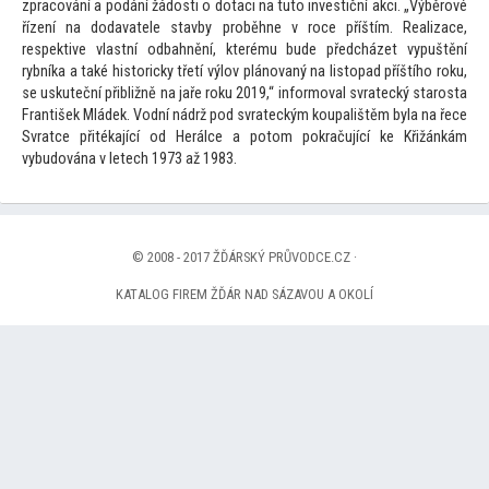
zpracování a podání žádosti o dotaci na tu
to investiční akci. „Výběrové
řízení na dodavatele stavby proběhne v roce příštím. Realizace,
respektive vlastní odbahnění, kterému bude předcházet vypuštění
rybníka a také his
toricky třetí výlov plánovaný na lis
topad příštího roku,
se uskuteční přibližně na jaře roku 2019,“ informoval svratecký starosta
František Mládek. Vodní nádrž pod svrateckým koupalištěm byla na řece
Svratce přitékající od Herálce a po
tom pokračující ke Křižánkám
vybudována v letech 1973 až 1983.
© 2008 - 2017 ŽĎÁRSKÝ PRŮVODCE.CZ ·
KATALOG FIREM ŽĎÁR NAD SÁZAVOU A OKOLÍ