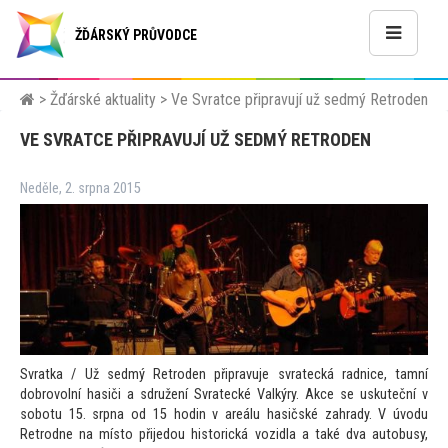
ŽĎÁRSKÝ PRŮVODCE
>
Žďárské aktuality
>
Ve Svratce připravují už sedmý Retroden
VE SVRATCE PŘIPRAVUJÍ UŽ SEDMÝ RETRODEN
Neděle, 2. srpna 2015
Svratka / Už sedmý Retroden připravuje svratecká radnice, tamní
dobrovolní hasiči a sdružení Svratecké Valkýry. Akce se uskuteční v
sobotu 15. srpna od 15 hodin v areálu hasičské zahrady. V úvodu
Retrodne na mís
to přijedou his
torická vozidla a také dva au
tobusy,