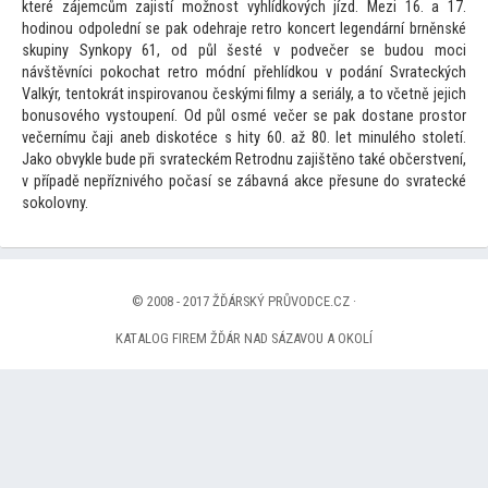
které zájemcům zajistí možnost vyhlídkových jízd. Mezi 16. a 17.
hodinou odpolední se pak odehraje retro koncert legendární brněnské
skupiny Synkopy 61, od půl šesté v podvečer se budou moci
návštěvníci pokochat retro módní přehlídkou v podání Svrateckých
Valkýr, ten
tokrát inspirovanou českými filmy a seriály, a
to včetně jejich
bonusového vys
toupení. Od půl osmé večer se pak dostane pros
tor
večernímu čaji aneb diskotéce s hity 60. až 80. let minulého s
toletí.
Jako obvykle bude při svrateckém Retrodnu zajištěno také občerstvení,
v případě nepříznivého počasí se zábavná akce přesune do svratecké
sokolovny.
© 2008 - 2017 ŽĎÁRSKÝ PRŮVODCE.CZ ·
KATALOG FIREM ŽĎÁR NAD SÁZAVOU A OKOLÍ