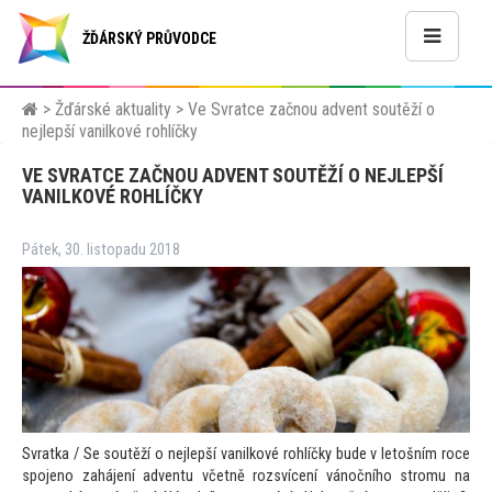
ŽĎÁRSKÝ PRŮVODCE
>
Žďárské aktuality
>
Ve Svratce začnou advent soutěží o
nejlepší vanilkové rohlíčky
VE SVRATCE ZAČNOU ADVENT SOUTĚŽÍ O NEJLEPŠÍ
VANILKOVÉ ROHLÍČKY
Pátek, 30. listopadu 2018
Svratka / Se soutěží o nejlepší vanilkové rohlíčky bude v le
tošním roce
spojeno zahájení adventu včetně rozsvícení vánočního stromu na