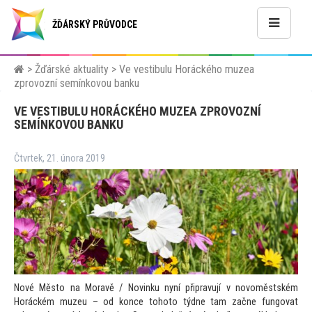
ŽĎÁRSKÝ PRŮVODCE
>
Žďárské aktuality
>
Ve vestibulu Horáckého muzea
zprovozní semínkovou banku
VE VESTIBULU HORÁCKÉHO MUZEA ZPROVOZNÍ
SEMÍNKOVOU BANKU
Čtvrtek, 21. února 2019
Nové Měs
to na Moravě / Novinku nyní připravují v novoměstském
Horáckém muzeu – od konce
toho
to týdne tam začne fungovat