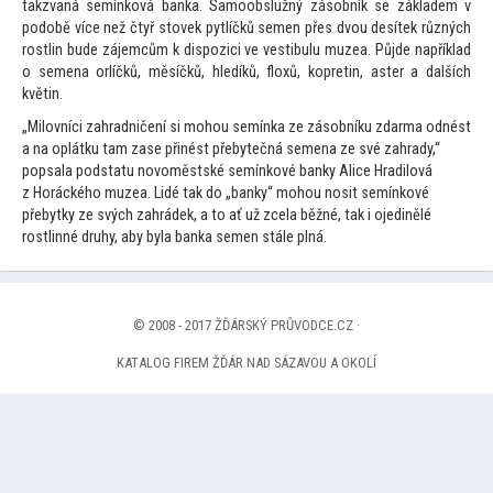
takzvaná semínková banka. Samoobslužný zásobník se základem v
podobě více než čtyř s
tovek pytlíčků semen přes dvou desítek různých
rostlin bude zájemcům k dispozici ve vestibulu muzea. Půjde například
o semena orlíčků, měsíčků, hledíků, floxů, kopretin, aster a dalších
květin.
„Milovníci zahradničení si mohou semínka ze zásobníku zdarma odnést
a na oplátku tam zase přinést přebytečná semena ze své zahrady,“
popsala podstatu novoměstské semínkové banky Alice Hradilová
z Horáckého muzea. Lidé tak do „banky“ mohou nosit semínkové
přebytky ze svých zahrádek, a
to ať už zcela běžné, tak i ojedinělé
rostlinné druhy, aby byla banka semen stále plná.
© 2008 - 2017 ŽĎÁRSKÝ PRŮVODCE.CZ ·
KATALOG FIREM ŽĎÁR NAD SÁZAVOU A OKOLÍ