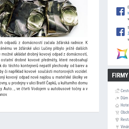
ch odpadů z domácností začala žďárská radnice. K
ěnému ve žďárské ulici Lučiny přibylo ještě dalších
 je možné ukládat drobný kovový odpad z domácností,
 ostatní drobné kovové předměty, které neobsahují
k do těch
to kontejnerů nepatří plechovky od barev a
by či například kovové součásti mo
torových vozidel.
FIRMY
bný kovový odpad nově najdou u mateřské školky ve
ovny, u prodejny v ulici Bratří Čapků, u kulturního domu
my Au
to…, ve čtvrti Vodojem u au
tobusové
točny a v
Cest
anov.
Dům 
Hote
Obc
Rest
Viná