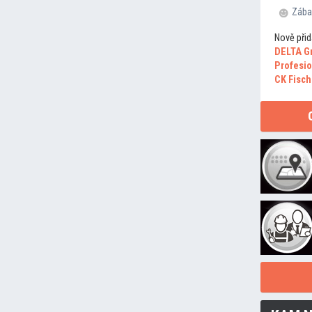
Zába
Nově přid
DELTA G
Profesio
CK Fisch