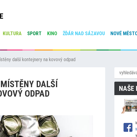
E
KULTURA
SPORT
KINO
ŽĎÁR NAD SÁZAVOU
NOVÉ MĚSTO
stěny další kontejnery na kovový odpad
ZMÍSTĚNY DALŠÍ
NAŠE 
OVOVÝ ODPAD