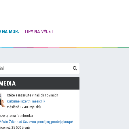
 NA MOR.
TIPY NA VÝLET
MEDIA
Čtěte a inzerujte v našich novinách
Kulturně inzertní měsíčník
měsíčně 17 400 výtisků
Inzerujte na facebooku
Město Žďár nad Sázavou-pronájmy,prodeje,koupě
více než 25 500 členů