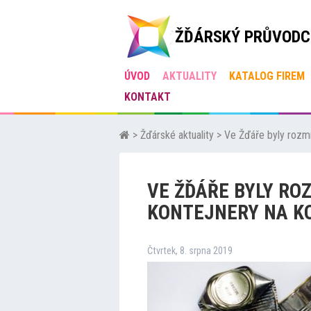
ŽĎÁRSKÝ PRŮVODC
ÚVOD
AKTUALITY
KATALOG FIREM
KONTAKT
>
Žďárské aktuality
>
Ve Žďáře byly rozmí
VE ŽĎÁŘE BYLY RO
KONTEJNERY NA K
Čtvrtek, 8. srpna 2019