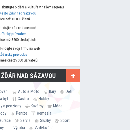
Diskutujte o dění a kultuře v našem regionu
Město Žďár nad Sázavou
více než 18 000 členů
Sledujte nás na facebooku
Žďárský průvodce
více než 3500 sledujících
Přidejte svoji firmu na web
Žďárský průvodce
měsíčně 25 000 uživatelů
 ŽĎÁR NAD SÁZAVOU
ování
Auto & Moto
Bary
Děti
a byt
Gastro
Hobby
ly a penziony
Kavárny
Móda
hody
Peníze
Řemesla
aurace
Servis
Služby
Sport
rny
Výroba
Vzdělávání