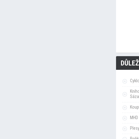
DŮLEŽ
Cykl
Knih
Sáza
Koupa
MHD 
Ples
Poli