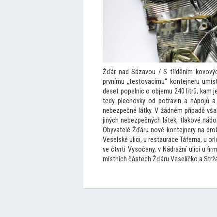
Žďár nad Sázavou / S tříděním kovový
prvnímu „tes
tovacímu“ kontejneru umíst
deset popelnic o objemu 240 litrů, kam
tedy plechovky od potravin a nápojů a
nebezpečné látky. V žádném případě vša
jiných nebezpečných látek, tlakové nádo
Obyvatelé Žďáru nové kontejnery na dro
Veselské ulici, u restaurace Táferna, u orl
ve čtvrti Vysočany, v Nádražní ulici u fir
místních částech Žďáru Veselíčko a Strž