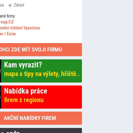
va
Zdraví
ané firmy
roup CZ
nální čištění Vysočina
er / Exim
CHCI ZDE MÍT SVOJI FIRMU
Kam vyrazit?
mapa s tipy na výlety, hřiště..
Nabídka práce
firem z regionu
AKČNÍ NABÍDKY FIREM