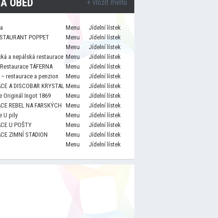
A OBĚD
+ vložit menu
za
Menu
Jídelní lístek
STAURANT POPPET
Menu
Jídelní lístek
Menu
Jídelní lístek
cká a nepálská restaurace
Menu
Jídelní lístek
 Restaurace TÁFERNA
Menu
Jídelní lístek
– restaurace a penzion
Menu
Jídelní lístek
CE A DISCOBAR KRYSTAL
Menu
Jídelní lístek
 Originál Ingot 1869
Menu
Jídelní lístek
CE REBEL NA FARSKÝCH
Menu
Jídelní lístek
 U pily
Menu
Jídelní lístek
CE U POŠTY
Menu
Jídelní lístek
CE ZIMNÍ STADION
Menu
Jídelní lístek
Menu
Jídelní lístek