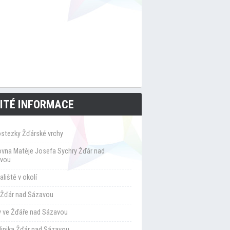
ITÉ INFORMACE
ostezky Žďárské vrchy
ovna Matěje Josefa Sychry Žďár nad
vou
liště v okolí
Žďár nad Sázavou
y ve Žďáře nad Sázavou
klinika Žďár nad Sázavou