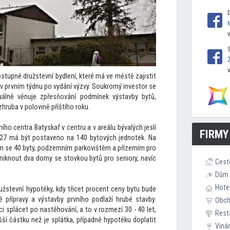
tupné družstevní bydlení, které má ve městě zajistit
 v prvním týdnu po vydání výzvy. Soukromý investor se
uálně věnuje zpřesňování podmínek výstavby bytů,
hruba v polovině příštího roku.
ního centra Batyskaf v centru a v areálu bývalých jeslí
FIRMY
 2027 má být postaveno na 140 bytových jednotek. Na
ům se 40 byty, podzemním parkovištěm a přízemím pro
vzniknout dva domy se stovkou bytů pro seniory, navíc
Cest
Dům 
Hote
žstevní hypotéky, kdy třicet procent ceny bytu bude
ě přípravy a výstavby prvního podlaží hrubé stavby.
Obc
i splácet po nastěhování, a to v rozmezí 30 - 40 let,
Rest
yšší částku než je splátka, případně hypotéku doplatit
Viná