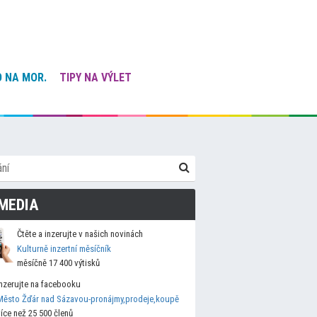
 NA MOR.
TIPY NA VÝLET
MEDIA
Čtěte a inzerujte v našich novinách
Kulturně inzertní měsíčník
měsíčně 17 400 výtisků
Inzerujte na facebooku
Město Žďár nad Sázavou-pronájmy,prodeje,koupě
více než 25 500 členů