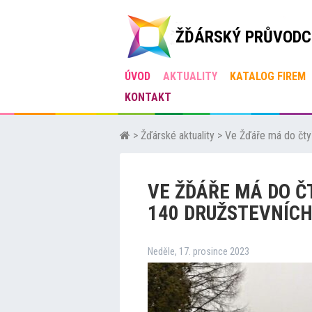
ŽĎÁRSKÝ PRŮVODC
ÚVOD
AKTUALITY
KATALOG FIREM
KONTAKT
>
Žďárské aktuality
>
Ve Žďáře má do čtyř
VE ŽĎÁŘE MÁ DO Č
140 DRUŽSTEVNÍCH
Neděle, 17. prosince 2023