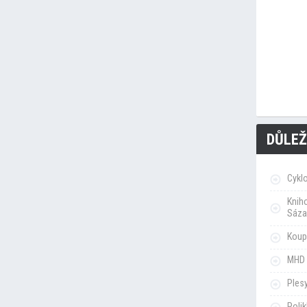
DŮLEŽ
Cykl
Knih
Sáza
Koupa
MHD 
Ples
Poli