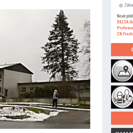
Zába
Nově přid
DELTA G
Profesio
CK Fisch