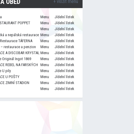
A OBĚD
+ vložit menu
za
Menu
Jídelní lístek
STAURANT POPPET
Menu
Jídelní lístek
Menu
Jídelní lístek
cká a nepálská restaurace
Menu
Jídelní lístek
 Restaurace TÁFERNA
Menu
Jídelní lístek
– restaurace a penzion
Menu
Jídelní lístek
CE A DISCOBAR KRYSTAL
Menu
Jídelní lístek
 Originál Ingot 1869
Menu
Jídelní lístek
CE REBEL NA FARSKÝCH
Menu
Jídelní lístek
 U pily
Menu
Jídelní lístek
CE U POŠTY
Menu
Jídelní lístek
CE ZIMNÍ STADION
Menu
Jídelní lístek
Menu
Jídelní lístek