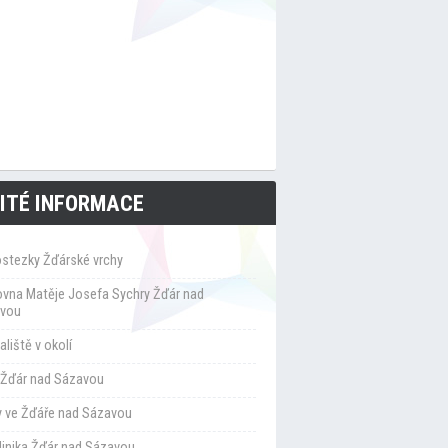
ITÉ INFORMACE
ostezky Žďárské vrchy
ovna Matěje Josefa Sychry Žďár nad
vou
liště v okolí
Žďár nad Sázavou
y ve Žďáře nad Sázavou
klinika Žďár nad Sázavou