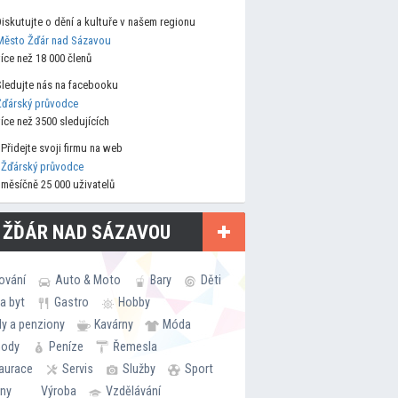
Diskutujte o dění a kultuře v našem regionu
Město Žďár nad Sázavou
více než 18 000 členů
Sledujte nás na facebooku
Žďárský průvodce
více než 3500 sledujících
Přidejte svoji firmu na web
Žďárský průvodce
měsíčně 25 000 uživatelů
 ŽĎÁR NAD SÁZAVOU
ování
Auto & Moto
Bary
Děti
a byt
Gastro
Hobby
ly a penziony
Kavárny
Móda
hody
Peníze
Řemesla
aurace
Servis
Služby
Sport
rny
Výroba
Vzdělávání