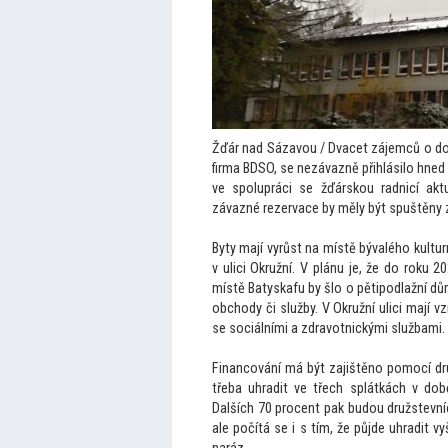
Žďár nad Sázavou / Dvacet zájemců o dos
firma BDSO, se nezávazně přihlásilo hned
ve spolupráci se žďárskou radnicí akt
závazné rezervace by měly být spuštěny z
Byty mají vyrůst na místě bývalého kultur
v ulici Okružní. V plánu je, že do roku
místě Batyskafu by šlo o pětipodlažní d
obchody či služby. V Okružní ulici mají 
se sociálními a zdravotnickými službami.
Financování má být zajištěno pomocí dru
třeba uhradit ve třech splátkách v dob
Dalších 70 procent pak budou družstevníc
ale počítá se i s tím, že půjde uhradit v