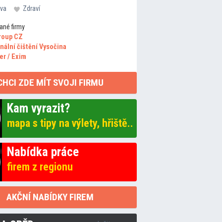
va
Zdraví
ané firmy
roup CZ
nální čištění Vysočina
er / Exim
CHCI ZDE MÍT SVOJI FIRMU
Kam vyrazit?
mapa s tipy na výlety, hřiště..
Nabídka práce
firem z regionu
AKČNÍ NABÍDKY FIREM