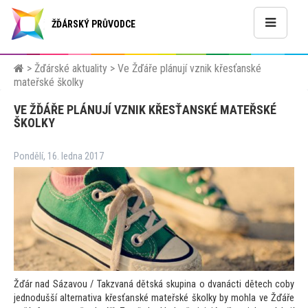
ŽĎÁRSKÝ PRŮVODCE
>
Žďárské aktuality
>
Ve Žďáře plánují vznik křesťanské
mateřské školky
VE ŽĎÁŘE PLÁNUJÍ VZNIK KŘESŤANSKÉ MATEŘSKÉ
ŠKOLKY
Pondělí, 16. ledna 2017
Žďár nad Sázavou / Takzvaná dětská skupina o dvanácti dětech coby
jednodušší alternativa křesťanské mateřské školky by mohla ve Žďáře