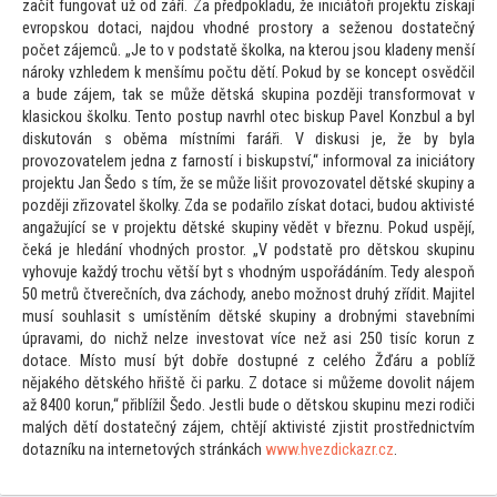
začít fungovat už od září. Za předpokladu, že iniciá
toři projektu získají
evropskou dotaci, najdou vhodné pros
tory a seženou dostatečný
počet zájemců. „Je
to v podstatě školka, na kterou jsou kladeny menší
nároky vzhledem k menšímu počtu dětí. Pokud by se koncept osvědčil
a bude zájem, tak se může dětská skupina později transformovat v
klasickou školku. Ten
to postup navrhl otec biskup Pavel Konzbul a byl
disku
tován s oběma místními faráři. V diskusi je, že by byla
provozovatelem jedna z farností i biskupství,“ informoval za iniciá
tory
projektu Jan Šedo s tím, že se může lišit provozovatel dětské skupiny a
později zřizovatel školky. Zda se podařilo získat dotaci, budou aktivisté
angažující se v projektu dětské skupiny vědět v březnu. Pokud uspějí,
čeká je hledání vhodných pros
tor. „V podstatě pro dětskou skupinu
vyhovuje každý trochu větší byt s vhodným uspořádáním. Tedy alespoň
50 metrů čtverečních, dva záchody, anebo možnost druhý zřídit. Majitel
musí souhlasit s umístěním dětské skupiny a drobnými stavebními
úpravami, do nichž nelze inves
tovat více než asi 250 tisíc korun z
dotace. Mís
to musí být dobře dostupné z celého Žďáru a poblíž
nějakého dětského hřiště či parku. Z dotace si můžeme dovolit nájem
až 8400 korun,“ přiblížil Šedo. Jestli bude o dětskou skupinu mezi rodiči
malých dětí dostatečný zájem, chtějí aktivisté zjistit prostřednictvím
dotazníku na interne
tových stránkách
www.hvezdickazr.cz
.