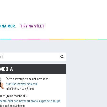
 NA MOR.
TIPY NA VÝLET
MEDIA
Čtěte a inzerujte v našich novinách
Kulturně inzertní měsíčník
měsíčně 17 400 výtisků
Inzerujte na facebooku
Město Žďár nad Sázavou-pronájmy,prodeje,koupě
více než 25 500 členů