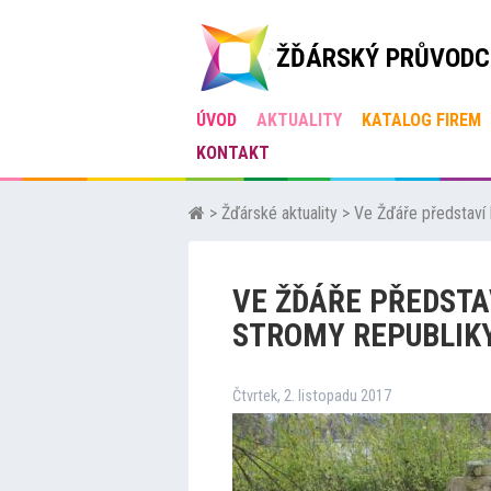
ŽĎÁRSKÝ PRŮVODC
ÚVOD
AKTUALITY
KATALOG FIREM
KONTAKT
>
Žďárské aktuality
>
Ve Žďáře představí 
VE ŽĎÁŘE PŘEDSTA
STROMY REPUBLIK
Čtvrtek, 2. listopadu 2017