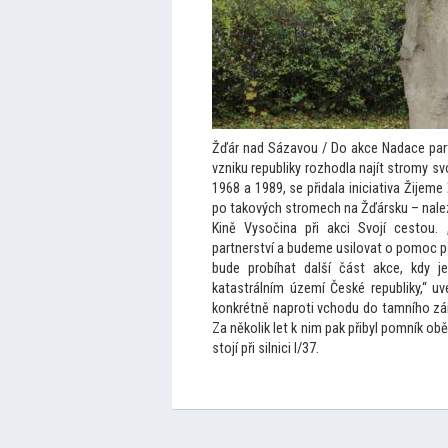
Žďár nad Sázavou / Do akce Nadace partn
vzniku republiky rozhodla najít stromy 
1968 a 1989, se přidala iniciativa Žijeme
po takových stromech na Žďársku – nalez
Kině Vysočina při akci Svojí ces
tou.
partnerství a budeme usilovat o pomoc při
bude probíhat další část akce, kdy 
katastrálním území České republiky,“ u
konkrétně naproti vchodu do tamního zámk
Za několik let k nim pak přibyl pomník ob
s
tojí při silnici I/37.