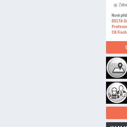
Zába
Nově přid
DELTA G
Profesio
CK Fisch