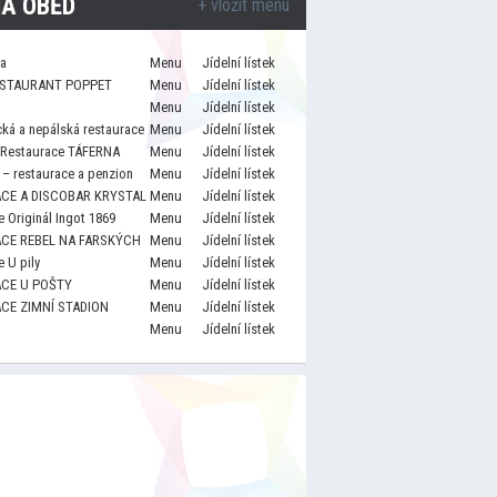
A OBĚD
+ vložit menu
za
Menu
Jídelní lístek
STAURANT POPPET
Menu
Jídelní lístek
Menu
Jídelní lístek
cká a nepálská restaurace
Menu
Jídelní lístek
 Restaurace TÁFERNA
Menu
Jídelní lístek
– restaurace a penzion
Menu
Jídelní lístek
CE A DISCOBAR KRYSTAL
Menu
Jídelní lístek
 Originál Ingot 1869
Menu
Jídelní lístek
CE REBEL NA FARSKÝCH
Menu
Jídelní lístek
 U pily
Menu
Jídelní lístek
CE U POŠTY
Menu
Jídelní lístek
CE ZIMNÍ STADION
Menu
Jídelní lístek
Menu
Jídelní lístek