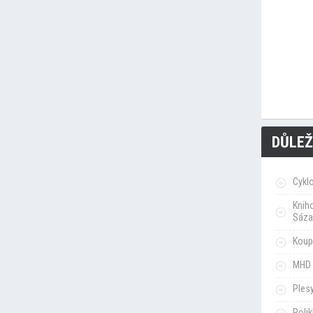
DŮLEŽ
Cykl
Knih
Sáza
Koupa
MHD 
Ples
Poli