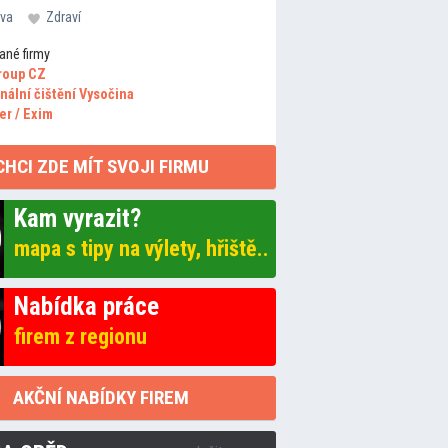
va
Zdraví
ané firmy
roup CZ
nální čištění Vysočina
er / Exim
CHCI ZDE MÍT SVOJI FIRMU
Kam vyrazit?
mapa s tipy na výlety, hřiště..
Nabídka práce
firem z regionu
AKČNÍ NABÍDKY FIREM