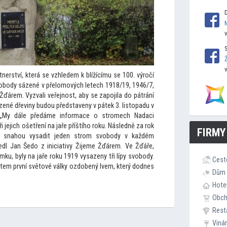
erství, která se vzhledem k blížícímu se 100. výročí
svobody sázené v přelomových letech 1918/19, 1946/7,
 Žďárem. Vyzvali veřejnost, aby se zapojila do pátrání
ené dřeviny budou představeny v pátek 3. lis
topadu v
 „My dále předáme informace o stromech Nadaci
 jejich ošetření na jaře příštího roku. Následně za rok
FIRMY
je snahou vysadit jeden strom svobody v každém
vedl Jan Šedo z iniciativy Žijeme Žďárem. Ve Žďáře,
u, byly na jaře roku 1919 vysazeny tři lípy svobody.
Cest
ětem první svě
tové války ozdobený lvem, který dodnes
Dům 
Hote
Obc
Rest
Viná