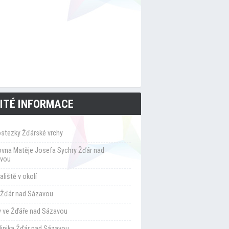
ITÉ INFORMACE
ostezky Žďárské vrchy
ovna Matěje Josefa Sychry Žďár nad
vou
liště v okolí
Žďár nad Sázavou
y ve Žďáře nad Sázavou
klinika Žďár nad Sázavou