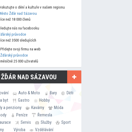
Diskutujte o dění a kultuře v našem regionu
Město Žďár nad Sázavou
více než 18 000 členů
Sledujte nás na facebooku
Žďárský průvodce
více než 3500 sledujících
Přidejte svoji firmu na web
Žďárský průvodce
měsíčně 25 000 uživatelů
 ŽĎÁR NAD SÁZAVOU
ování
Auto & Moto
Bary
Děti
a byt
Gastro
Hobby
ly a penziony
Kavárny
Móda
hody
Peníze
Řemesla
aurace
Servis
Služby
Sport
rny
Výroba
Vzdělávání