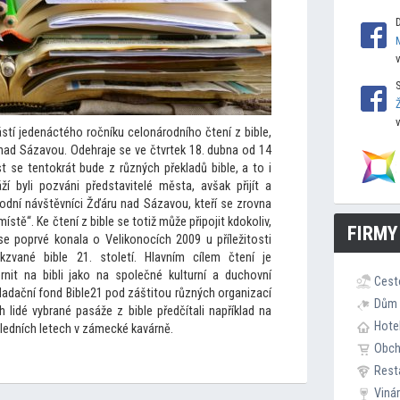
stí jedenáctého ročníku celonárodního čtení z bible,
nad Sázavou. Odehraje se ve čtvrtek 18. dubna od 14
t se ten
tokrát bude z různých překladů bible, a
to i
í byli pozváni představitelé města, avšak přijít a
hodní návštěvníci Žďáru nad Sázavou, kteří se zrovna
ístě“. Ke čtení z bible se
totiž může připojit kdokoliv,
FIRMY
e poprvé konala o Velikonocích 2009 u příleži
tosti
akzvané bible 21. s
toletí. Hlavním cílem čtení je
it na bibli jako na společné kulturní a duchovní
Cest
Nadační fond Bible21 pod zášti
tou různých organizací
Dům 
h lidé vybrané pasáže z bible předčítali například na
Hote
sledních letech v zámecké kavárně.
Obc
Rest
Viná