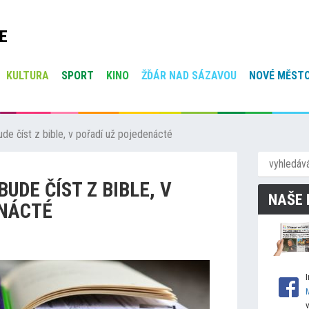
E
KULTURA
SPORT
KINO
ŽĎÁR NAD SÁZAVOU
NOVÉ MĚSTO
de číst z bible, v pořadí už pojedenácté
UDE ČÍST Z BIBLE, V
NAŠE 
ENÁCTÉ