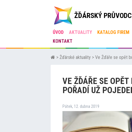
ŽĎÁRSKÝ PRŮVODC
ÚVOD
AKTUALITY
KATALOG FIREM
KONTAKT
>
Žďárské aktuality
>
Ve Žďáře se opět bu
VE ŽĎÁŘE SE OPĚT B
POŘADÍ UŽ POJED
Pátek, 12. dubna 2019