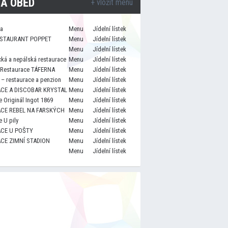
A OBĚD
+ vložit menu
za
Menu
Jídelní lístek
STAURANT POPPET
Menu
Jídelní lístek
Menu
Jídelní lístek
cká a nepálská restaurace
Menu
Jídelní lístek
 Restaurace TÁFERNA
Menu
Jídelní lístek
– restaurace a penzion
Menu
Jídelní lístek
CE A DISCOBAR KRYSTAL
Menu
Jídelní lístek
 Originál Ingot 1869
Menu
Jídelní lístek
CE REBEL NA FARSKÝCH
Menu
Jídelní lístek
 U pily
Menu
Jídelní lístek
CE U POŠTY
Menu
Jídelní lístek
CE ZIMNÍ STADION
Menu
Jídelní lístek
Menu
Jídelní lístek