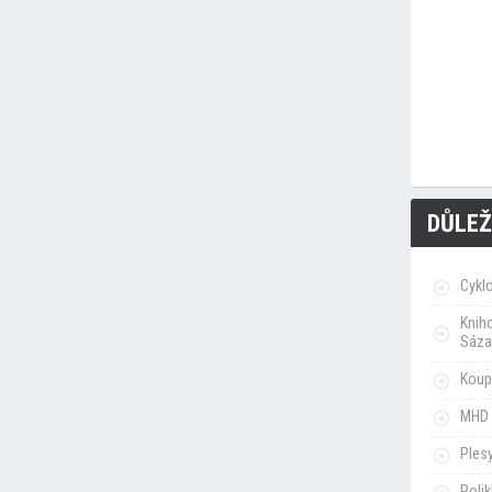
DŮLEŽ
Cykl
Knih
Sáza
Koupa
MHD 
Ples
Poli