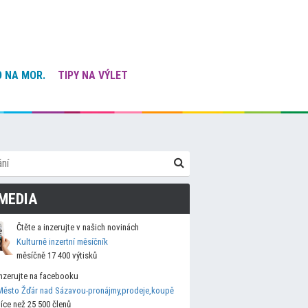
 NA MOR.
TIPY NA VÝLET
MEDIA
Čtěte a inzerujte v našich novinách
Kulturně inzertní měsíčník
měsíčně 17 400 výtisků
Inzerujte na facebooku
Město Žďár nad Sázavou-pronájmy,prodeje,koupě
více než 25 500 členů