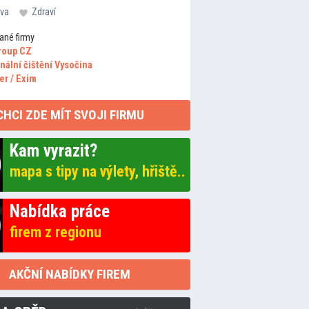
va
Zdraví
ané firmy
roup CZ
nální čištění Vysočina
er / Exim
CHCI ZDE MÍT SVOJI FIRMU
Kam vyrazit?
mapa s tipy na výlety, hřiště..
Nabídka práce
firem z regionu
AKČNÍ NABÍDKY FIREM