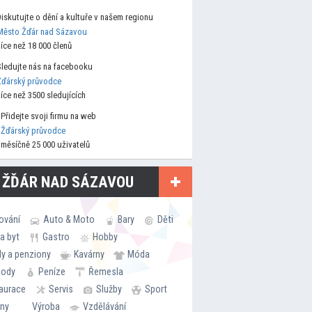
Diskutujte o dění a kultuře v našem regionu
Město Žďár nad Sázavou
více než 18 000 členů
Sledujte nás na facebooku
Žďárský průvodce
více než 3500 sledujících
Přidejte svoji firmu na web
Žďárský průvodce
měsíčně 25 000 uživatelů
 ŽĎÁR NAD SÁZAVOU
ování
Auto & Moto
Bary
Děti
a byt
Gastro
Hobby
ly a penziony
Kavárny
Móda
hody
Peníze
Řemesla
aurace
Servis
Služby
Sport
rny
Výroba
Vzdělávání