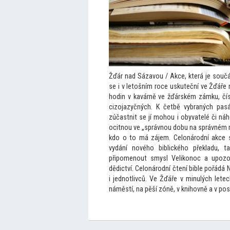
Žďár nad Sázavou / Akce, která je součá
se i v le
tošním roce uskuteční ve Žďáře 
hodin v kavárně ve žďárském zámku, čís
cizojazyčných. K četbě vybraných pasáž
zúčastnit se jí mohou i obyvatelé či ná
ocitnou ve „správnou dobu na správném m
kdo o
to má zájem. Celonárodní akce s
vydání nového biblického překladu, t
připomenout smysl Velikonoc a upozorn
dědictví. Celonárodní čtení bible pořádá 
i jednotlivců. Ve Žďáře v minulých letec
náměstí, na pěší zóně, v knihovně a v po