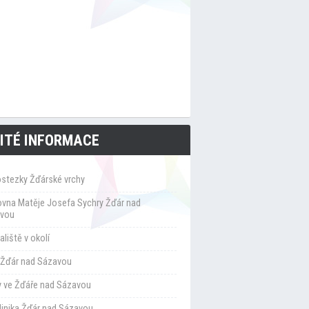
ITÉ INFORMACE
ostezky Žďárské vrchy
ovna Matěje Josefa Sychry Žďár nad
vou
liště v okolí
Žďár nad Sázavou
y ve Žďáře nad Sázavou
klinika Žďár nad Sázavou