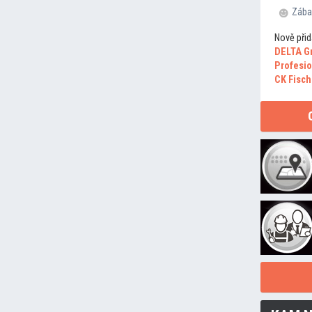
Zába
Nově přid
DELTA G
Profesio
CK Fisch