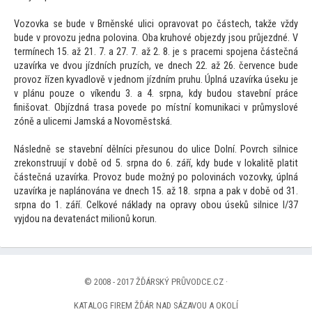
Vozovka se bude v Brněnské ulici opravovat po částech, takže vždy
bude v provozu jedna polovina. Oba kruhové objezdy jsou průjezdné. V
termínech 15. až 21. 7. a 27. 7. až 2. 8. je s pracemi spojena částečná
uzavírka ve dvou jízdních pruzích, ve dnech 22. až 26. července bude
provoz řízen kyvadlově v jednom jízdním pruhu. Úplná uzavírka úseku je
v plánu pouze o víkendu 3. a 4. srpna, kdy budou stavební práce
finišovat. Objízdná trasa povede po místní komunikaci v průmyslové
zóně a ulicemi Jamská a Novoměstská.
Následně se stavební dělníci přesunou do ulice Dolní. Povrch silnice
zrekonstruují v době od 5. srpna do 6. září, kdy bude v lokalitě platit
částečná uzavírka. Provoz bude možný po polovinách vozovky, úplná
uzavírka je naplánována ve dnech 15. až 18. srpna a pak v době od 31.
srpna do 1. září. Celkové náklady na opravy obou úseků silnice I/37
vyjdou na devatenáct milionů korun.
© 2008 - 2017 ŽĎÁRSKÝ PRŮVODCE.CZ ·
KATALOG FIREM ŽĎÁR NAD SÁZAVOU A OKOLÍ