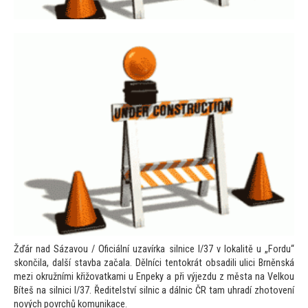
Žďár nad Sázavou / Oficiální uzavírka silnice I/37 v lokalitě u „Fordu“
skončila, další stavba začala. Dělníci ten
tokrát obsadili ulici Brněnská
mezi okružními křižovatkami u Enpeky a při výjezdu z města na Velkou
Bíteš na silnici I/37. Ředitelství silnic a dálnic ČR tam uhradí zho
tovení
nových povrchů komunikace.