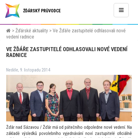
ŽĎÁRSKÝ PRŮVODCE
>
Žďárské aktuality
>
Ve Žďáře zastupitelé odhlasovali nové
vedení radnice
VE ŽĎÁŘE ZASTUPITELÉ ODHLASOVALI NOVÉ VEDENÍ
RADNICE
Neděle, 9. listopadu 2014
Žďár nad Sázavou / Žďár má od pátečního odpoledne nové vedení. Na
základě výsledků povolebního vyjednávání noví zastupitelé oficiálně