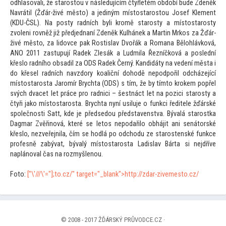
odhlasovali, že staros
tou v následujícím čtyřletém období bude Zdeněk
Navrátil (Žďár-živé měs
to) a jediným mís
tostaros
tou Josef Klement
(KDU-ČSL). Na posty radních byli kromě starosty a mís
tostarosty
zvoleni rovněž již předjednaní Zdeněk Kulhánek a Martin Mrkos za Žďár-
živé měs
to, za lidovce pak Rostislav Dvořák a Romana Bělohlávková,
ANO 2011 zastupují Radek Zlesák a Ludmila Řezníčková a poslední
křeslo radního obsadil za ODS Radek Černý. K
andidáty na vedení města i
do křesel radních navzdory koaliční dohodě nepodpořil odcházející
mís
tostarosta Jaromír Brychta (ODS) s tím, že by tím
to krokem popřel
svých dvacet let práce pro radnici – šestnáct let na pozici starosty a
čtyři jako mís
tostarosta. Brychta nyní usiluje o funkci ředitele žďárské
společnosti Satt, kde je předsedou představenstva. Bývalá starostka
Dagmar Zvěřinová, které se le
tos nepodařilo obhájit ani sená
torské
křeslo, nezveřejnila, čím se hodlá po odchodu ze starostenské funkce
profesně zabývat, bývalý mís
tostarosta Ladislav Bárta si nejdříve
naplánoval čas na rozmyšlenou.
Fo
to:
["\'///\'="];
to.cz/" target="_blank">http://zdar-zivemes
to.cz/
© 2008 - 2017 ŽĎÁRSKÝ PRŮVODCE.CZ ·