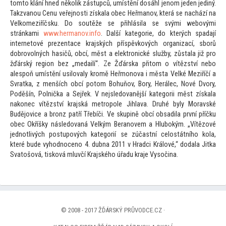
tom
to klání hned několik zástupců, umístění dosáhl jenom jeden jediný.
Takzvanou Cenu veřejnosti získala obec Heřmanov, která se nachází na
Velkomeziříčsku. Do soutěže se přihlásila se svými webovými
stránkami
www.hermanov.info
. Další kategorie, do kterých spadají
interne
tové prezentace krajských příspěvkových organizací, sborů
dobrovolných hasičů, obcí, měst a elektronické služby, zůstala již pro
žďárský region bez „medailí“. Ze Žďárska při
tom o vítězství nebo
alespoň umístění usilovaly kromě Heřmonova i města Velké Meziříčí a
Svratka, z menších obcí po
tom Bohuňov, Bory, Herálec, Nové Dvory,
Poděšín, Polnička a Sejřek. V nejsledovanější kategorii měst získala
nakonec vítězství krajská metropole Jihlava. Druhé byly Moravské
Budějovice a bronz patří Třebíči. Ve skupině obcí obsadila první příčku
obec Okříšky následovaná Velkým Beranovem a Hlubokým. „Vítězové
jednotlivých postupových kategorií se zúčastní celostátního kola,
které bude vyhodnoceno 4. dubna 2011 v Hradci Králové,“ dodala Jitka
Sva
tošová, tisková mluvčí Krajského úřadu kraje Vysočina.
© 2008 - 2017 ŽĎÁRSKÝ PRŮVODCE.CZ ·