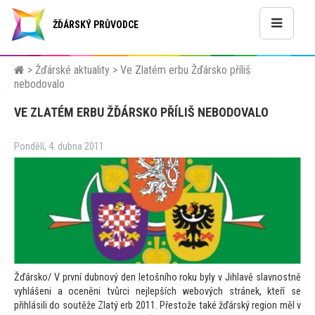
ŽĎÁRSKÝ PRŮVODCE
>
Žďárské aktuality
>
Ve Zlatém erbu Žďársko příliš
nebodovalo
VE ZLATÉM ERBU ŽĎÁRSKO PŘÍLIŠ NEBODOVALO
Pondělí, 4. dubna 2011
Žďársko/ V první dubnový den le
tošního roku byly v Jihlavě slavnostně
vyhlášeni a oceněni tvůrci nejlepších webových stránek, kteří se
přihlásili do soutěže Zlatý erb 2011. Přes
tože také žďárský region měl v