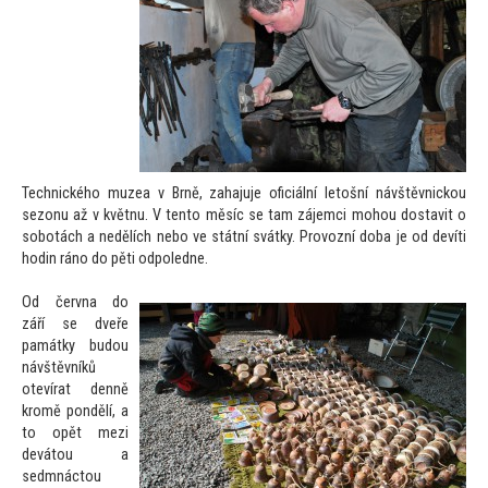
Technického muzea v Brně, zahajuje oficiální le
tošní návštěvnickou
sezonu až v květnu. V ten
to měsíc se tam zájemci mohou dostavit o
sobotách a nedělích nebo ve státní svátky. Provozní doba je od devíti
hodin ráno do pěti odpoledne.
Od června do
září se dveře
památky budou
návštěvníků
otevírat denně
kromě pondělí, a
to opět mezi
devá
tou a
sedmnác
tou