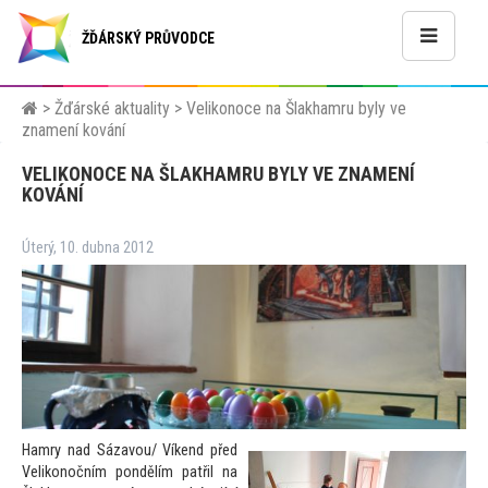
ŽĎÁRSKÝ PRŮVODCE
>
Žďárské aktuality
>
Velikonoce na Šlakhamru byly ve
znamení kování
VELIKONOCE NA ŠLAKHAMRU BYLY VE ZNAMENÍ
KOVÁNÍ
Úterý, 10. dubna 2012
Hamry nad Sázavou/ Víkend před
Velikonočním pondělím patřil na