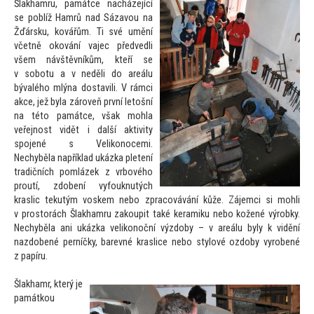
Šlakhamru, památce nacházející
se poblíž Hamrů nad Sázavou na
Žďársku, kovářům.
Ti své umění
včetně okování vajec předvedli
všem návštěvníkům, kteří se
v sobotu a v neděli do areálu
bývalého mlýna dostavili. V rámci
akce, jež byla zároveň první le
tošní
na té
to památce, však mohla
veřejnost vidět i další aktivity
spojené s Velikonocemi.
Nechyběla například ukázka pletení
tradičních pomlázek z vrbového
proutí, zdobení vyfouknutých
kraslic tekutým voskem nebo zpracovávání kůže. Zájemci si mohli
v pros
torách Šlakhamru zakoupit také keramiku nebo kožené výrobky.
Nechyběla ani ukázka velikonoční výzdoby – v areálu byly k vidění
nazdobené perníčky, barevné kraslice nebo stylové ozdoby vyrobené
z papíru.
Šlakhamr, který je
památkou