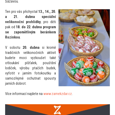
Sázavou.
Ten pro vás přichystal
13., 14., 20.
a 21. dubna speciální
velikonoční prohlídky
, pro děti
pak od
18. do 22. dubna program
se zapomětlivým beránkem
Rozinkou
.
V sobotu
20. dubna
si kromě
tradičních velikonočních aktivit
budete moci vyzkoušet také
otloukání píšťalek, pouštění
lodiček, výrobu ptačích budek,
vyfotit v jarním fo
tokoutku a
samozřejmě ochutnat spousty
jarních dobrot.
Více informací najdete na
www.zamekzdar.cz
.