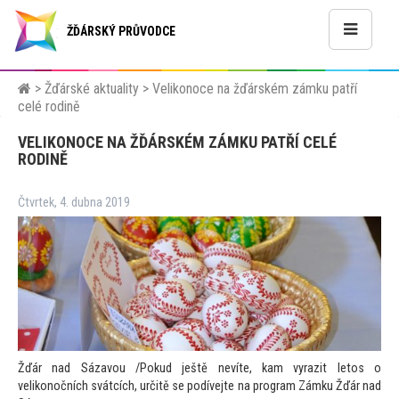
ŽĎÁRSKÝ PRŮVODCE
>
Žďárské aktuality
>
Velikonoce na žďárském zámku patří
celé rodině
VELIKONOCE NA ŽĎÁRSKÉM ZÁMKU PATŘÍ CELÉ
RODINĚ
Čtvrtek, 4. dubna 2019
Žďár nad Sázavou /Pokud ještě nevíte, kam vyrazit le
tos o
velikonočních svátcích, určitě se podívejte na program Zámku Žďár nad