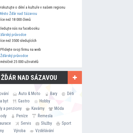
Diskutujte o dění a kultuře v našem regionu
Město Žďár nad Sázavou
více než 18 000 členů
Sledujte nás na facebooku
Žďárský průvodce
více než 3500 sledujících
Přidejte svoji firmu na web
Žďárský průvodce
měsíčně 25 000 uživatelů
 ŽĎÁR NAD SÁZAVOU
ování
Auto & Moto
Bary
Děti
a byt
Gastro
Hobby
ly a penziony
Kavárny
Móda
hody
Peníze
Řemesla
aurace
Servis
Služby
Sport
rny
Výroba
Vzdělávání