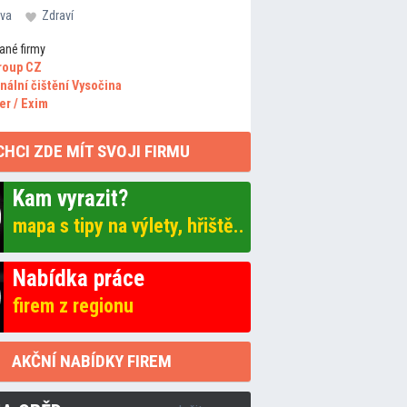
va
Zdraví
ané firmy
roup CZ
nální čištění Vysočina
er / Exim
CHCI ZDE MÍT SVOJI FIRMU
Kam vyrazit?
mapa s tipy na výlety, hřiště..
Nabídka práce
firem z regionu
AKČNÍ NABÍDKY FIREM