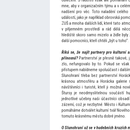
oblečení. S radostí však ale pomáhám c
mne, aby v organizačním týmu a v celé
nadšení pro věc. To
to naladění celého
událostí, jako je například obrovská po
ZUŠ a mnoha dalších lidí, které ta
to atmo
v příjemném prostředí a rád dělá něco
hlediště skoro samo mizelo a židle byly
další pomocníci, kteří chtěli „být u
toho“.
Říká se, že najít partnery pro kulturní 
přínosná?
Partnerství je přesně takové, 
zlo, nefungovalo by
to. Pokud se vša
přístupem nabídneme spoluúčast i dalším
Slunohraní třeba bez partnerství Horác
krásnou atmosféru a Horácka galerie s
návštěvníci i turisté, kteří ji možná no
Štursy je neodmyslitelnou součástí h
jednotlivé učebny naši účastníci obsad
zázemí, což je nezbytné. Měs
to i Kultur
pomáháme dotvářet kulturní tvář Nového 
tomu
to krásnému městu dobré jméno.
O Slunohraní už se v hudebních kruzích ml