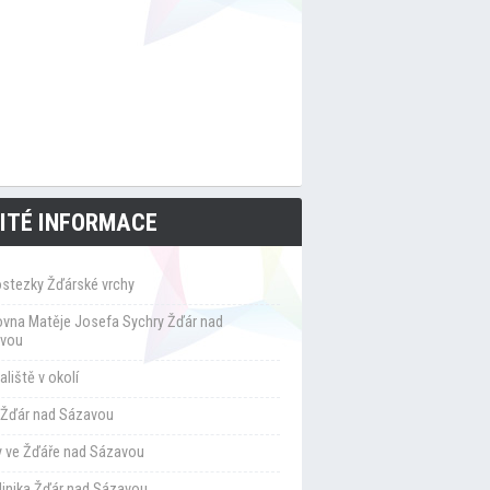
ITÉ INFORMACE
ostezky Žďárské vrchy
ovna Matěje Josefa Sychry Žďár nad
vou
liště v okolí
Žďár nad Sázavou
y ve Žďáře nad Sázavou
klinika Žďár nad Sázavou