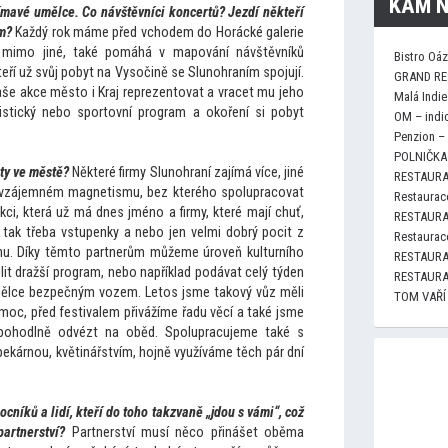
KAM N
jímavé umělce. Co návštěvníci koncertů? Jezdí někteří
em?
Každý rok máme před vchodem do Horácké galerie
, mimo jiné, také pomáhá v mapování návštěvníků
Bistro Oá
teří už svůj pobyt na Vysočině se Slunohraním spojují.
GRAND RE
naše akce měs
to i Kraj reprezen
tovat a vracet mu jeho
Malá Indie
ristický nebo spor
tovní program a okoření si pobyt
OM – indi
Penzion –
POLNIČKA 
kty ve městě?
Některé firmy Slunohraní zajímá více, jiné
RESTAURA
 vzájemném magnetismu, bez kterého spolupracovat
Restaurace
ci, která už má dnes jméno a firmy, které mají chuť,
RESTAURA
 tak třeba vstupenky a nebo jen velmi dobrý pocit z
Restaurace
nu. Díky těm
to partnerům můžeme úroveň kulturního
RESTAURA
t dražší program, nebo například podávat celý týden
RESTAURA
umělce bezpečným vozem. Le
tos jsme takový vůz měli
TOM VAŘÍ
oc, před festivalem přivážíme řadu věcí a také jsme
pohodlně odvézt na oběd. Spolupracujeme také s
 pekárnou, květinářstvím, hojně využíváme těch pár dní
cníků a lidí, kteří do
toho takzvaně „jdou s vámi“, což
artnerství?
Partnerství musí něco přinášet oběma