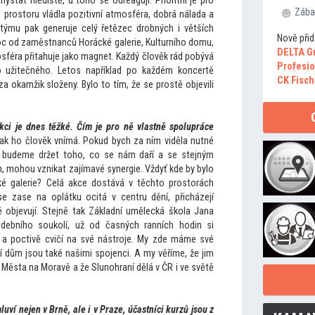
hystat hlediště, u
toho se odreaguji. Prioritní je pro
Zába
m pros
toru vládla pozitivní atmosféra, dobrá nálada a
 týmu pak generuje celý řetězec drobných i větších
Nově přid
moc od zaměstnanců Horácké galerie, Kulturního domu,
DELTA G
sféra přitahuje jako magnet. Každý člověk rád pobývá
Profesio
 užitečného. Le
tos například po každém koncertě
CK Fisch
 za okamžik složeny. Bylo
to tím, že se prostě objevili
akci je dnes těžké. Čím je pro ně vlastně spolupráce
jak ho člověk vnímá. Pokud bych za ním viděla nutné
k budeme držet
toho, co se nám daří a se stejným
, mohou vznikat zajímavé synergie. Vždyť kde by bylo
ké galerie? Celá akce dostává v těch
to pros
torách
e zase na oplátku ocitá v centru dění, přicházejí
vě objevují. Stejně tak Základní umělecká škola Jana
udebního soukolí, už od časných ranních hodin si
í a poctivě cvičí na své nástroje. My zde máme své
ní dům jsou také našimi spojenci. A my věříme, že jim
Města na Moravě a že Slunohraní dělá v ČR i ve světě
uví nejen v Brně, ale i v Praze, účastníci kurzů jsou z