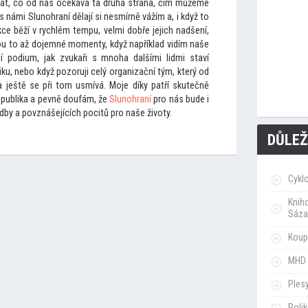
hat, co od nás očekává ta druhá strana, čím můžeme
í s námi Slunohraní dělají si nesmírně vážím a, i když
to
ce běží v rychlém tempu, velmi dobře jejich nadšení,
ou
to až dojemné momenty, když například vidím naše
ají podium, jak zvukaři s mnoha dalšími lidmi staví
ku, nebo když pozoruji celý organizační tým, který od
a ještě se při
tom usmívá. Moje díky patří skutečně
 publika a pevně doufám, že
Slunohraní
pro nás bude i
udby a povznášejících pocitů pro naše životy.
DŮLEŽ
Cykl
Knih
Sáza
Koupa
MHD 
Ples
Poli