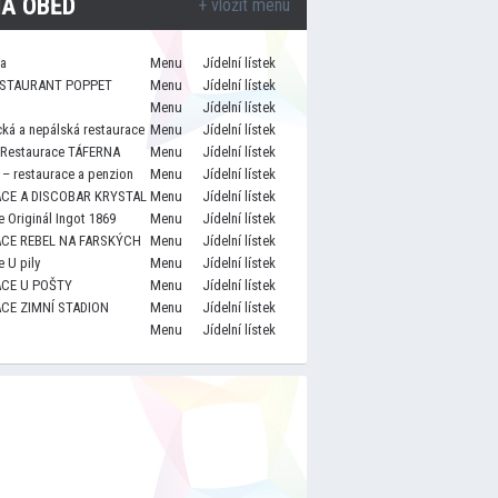
A OBĚD
+ vložit menu
za
Menu
Jídelní lístek
STAURANT POPPET
Menu
Jídelní lístek
Menu
Jídelní lístek
cká a nepálská restaurace
Menu
Jídelní lístek
 Restaurace TÁFERNA
Menu
Jídelní lístek
– restaurace a penzion
Menu
Jídelní lístek
CE A DISCOBAR KRYSTAL
Menu
Jídelní lístek
 Originál Ingot 1869
Menu
Jídelní lístek
CE REBEL NA FARSKÝCH
Menu
Jídelní lístek
 U pily
Menu
Jídelní lístek
CE U POŠTY
Menu
Jídelní lístek
CE ZIMNÍ STADION
Menu
Jídelní lístek
Menu
Jídelní lístek