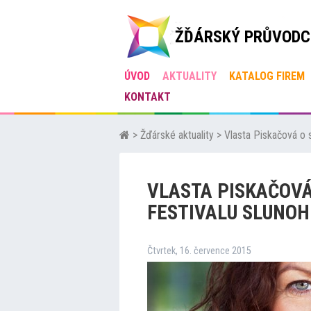
ŽĎÁRSKÝ PRŮVODC
ÚVOD
AKTUALITY
KATALOG FIREM
KONTAKT
>
Žďárské aktuality
>
Vlasta Piskačová o 
VLASTA PISKAČOVÁ
FESTIVALU SLUNOH
Čtvrtek, 16. července 2015