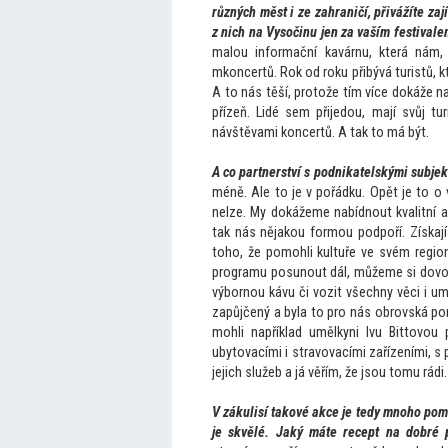
různých měst i ze zahraničí, přivážíte za
z nich na Vysočinu jen za vaším festival
malou informační kavárnu, která nám
mkoncertů. Rok od roku přibývá turistů, k
A
to nás těší, pro
tože tím více dokáže 
přízeň. Lidé sem přijedou, mají svůj tu
návštěvami koncertů. A tak
to má být.
A co partnerství s podnikatelskými subje
méně. Ale
to je v pořádku. Opět je
to o
nelze. My dokážeme nabídnout kvalitní ak
tak nás nějakou formou podpoří. Získají
toho, že pomohli kultuře ve svém regio
programu posunout dál, můžeme si dovoli
výbornou kávu či vozit všechny věci i 
zapůjčený a byla
to pro nás obrovská pom
mohli například umělkyni Ivu Bit
tovou 
uby
tovacími i stravovacími zařízeními, s
jejich služeb a já věřím, že jsou
tomu rádi.
V zákulisí takové akce je tedy mnoho pomo
je skvělé. Jaký máte recept na dobré p