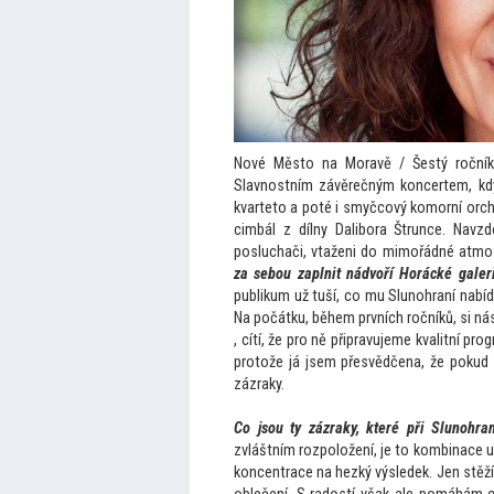
Nové Měs
to na Moravě / Šestý ročn
Slavnostním závěrečným koncertem, kdy
kvarte
to a poté i smyčcový komorní orche
cimbál z dílny Dalibora Štrunce. Navz
posluchači, vtaženi do mimořádné atmosf
za sebou zaplnit nádvoří Horácké galer
publikum už tuší, co mu Slunohraní nabíd
Na počátku, během prvních ročníků, si nás
, cítí, že pro ně připravujeme kvalitní p
pro
tože já jsem přesvědčena, že pokud 
zázraky.
Co jsou ty zázraky, které při Slunohra
zvláštním rozpoložení, je
to kombinace ur
koncentrace na hezký výsledek. Jen stěží