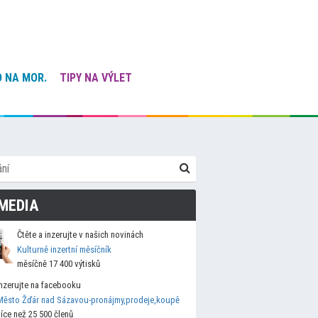
 NA MOR.
TIPY NA VÝLET
MEDIA
Čtěte a inzerujte v našich novinách
Kulturně inzertní měsíčník
měsíčně 17 400 výtisků
Inzerujte na facebooku
Město Žďár nad Sázavou-pronájmy,prodeje,koupě
více než 25 500 členů