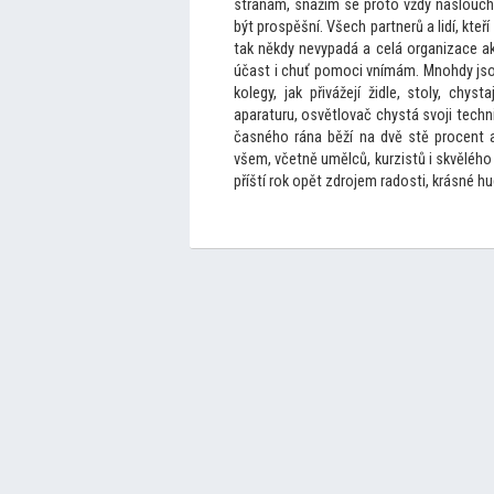
stranám, snažím se pro
to vždy naslouc
být prospěšní. Všech partnerů a lidí, kteř
tak někdy nevypadá a celá organizace ak
účast i chuť pomoci vnímám. Mnohdy js
kolegy, jak přivážejí židle, s
toly, chyst
aparaturu, osvětlovač chystá svoji techni
časného rána běží na dvě stě procent 
všem, včetně umělců, kurzistů i skvělého
příští rok opět zdrojem radosti, krásné h