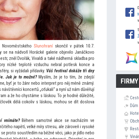
ík Novoměstského
Slunohraní
skončil v pátek 10.7.
 se na nádvoří Horácké galerie objevilo Janáčkovo
str, zněl Dvořák, Vivaldi a také nádherná skladba pro
dory nízké teplotě vzduchu nebral potlesk konce a
éry, si vyžádali přídavky.
Váš festival dokáže tři dny
ie. Jak je
to možné?
Myslím, že je
to tím, že zdejší
FIRMY
ne, byť je
to žánr nebo interpret pro něj méně známý.
 návštěvníci koncertů „oťukali“ a nyní už nám důvěřují
rogram a že ho chystáme s láskou. To je hodně důležité,
Cest
člověk dělá cokoliv s láskou, mohou se dít doslova
Dům 
Hote
ní vnímáte?
Během samotné akce se nacházím ve
Obc
čitého napětí, velké míry stresu, ale zároveň i vysoké
Rest
 se pro
to soustředím na běžné věci, jako je jídlo nebo
Viná