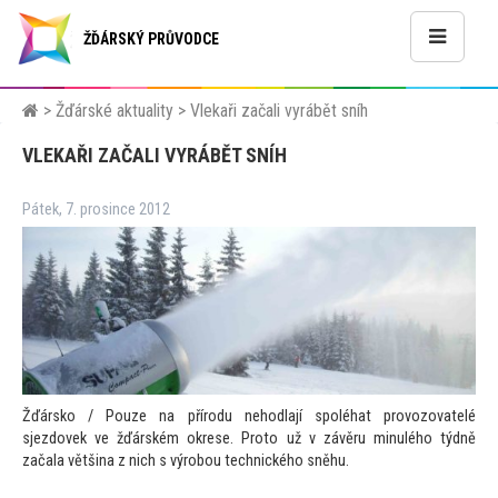
ŽĎÁRSKÝ PRŮVODCE
>
Žďárské aktuality
>
Vlekaři začali vyrábět sníh
VLEKAŘI ZAČALI VYRÁBĚT SNÍH
Pátek, 7. prosince 2012
Žďársko / Pouze na přírodu nehodlají spoléhat provozovatelé
sjezdovek ve žďárském okrese. Pro
to už v závěru minulého týdně
začala většina z nich s výrobou technického sněhu.