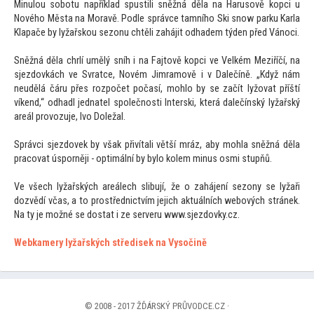
Minulou sobotu například spustili sněžná děla na Harusově kopci u
Nového Města na Moravě. Podle správce tamního Ski snow parku Karla
Klapače by lyžařskou sezonu chtěli zahájit odhadem týden před Vánoci.
Sněžná děla chrlí umělý sníh i na Faj
tově kopci ve Velkém Meziříčí, na
sjezdovkách ve Svratce, Novém Jimramově i v Dalečíně. „Když nám
neudělá čáru přes rozpočet počasí, mohlo by se začít lyžovat příští
víkend,“ odhadl jednatel společnosti Interski, která dalečínský lyžařský
areál provozuje, Ivo Doležal.
Správci sjezdovek by však přivítali větší mráz, aby mohla sněžná děla
pracovat úsporněji - optimální by bylo kolem minus osmi stupňů.
Ve všech lyžařských areálech slibují, že o zahájení sezony se lyžaři
dozvědí včas, a
to prostřednictvím jejich aktuálních webových stránek.
Na ty je možné se dostat i ze serveru www.sjezdovky.cz.
Webkamery lyžařských středisek na Vysočině
© 2008 - 2017 ŽĎÁRSKÝ PRŮVODCE.CZ ·