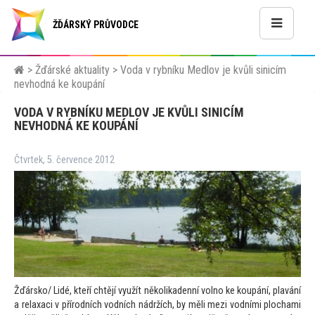
ŽĎÁRSKÝ PRŮVODCE
>
Žďárské aktuality
>
Voda v rybníku Medlov je kvůli sinicím
nevhodná ke koupání
VODA V RYBNÍKU MEDLOV JE KVŮLI SINICÍM
NEVHODNÁ KE KOUPÁNÍ
Čtvrtek, 5. července 2012
Žďársko/ Lidé, kteří chtějí využít několikadenní volno ke koupání, plavání
a relaxaci v přírodních vodních nádržích, by měli mezi vodními plochami