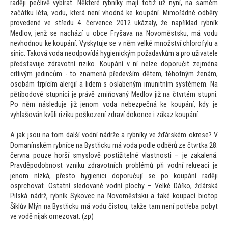
raději pečlivě vybírat. Některé rybníky mají
totiž už nyní, na samém
začátku léta, vodu, která není vhodná ke koupání. Mimořádné odběry
provedené ve středu 4. července 2012 ukázaly, že například rybník
Medlov, jenž se nachází u obce Fryšava na Novoměstsku, má vodu
nevhodnou ke koupání. Vyskytuje se v něm velké množství chlorofylu a
sinic. Taková voda neodpovídá hygienickým požadavkům a pro uživatele
představuje zdravotní riziko. Koupání v ní nelze doporučit zejména
citlivým jedincům -
to znamená především dětem, těhotným ženám,
osobám trpícím alergií a lidem s oslabeným imunitním systémem. Na
pětibodové stupnici je právě zmiňovaný Medlov již na čtvrtém stupni.
Po něm následuje již jenom voda nebezpečná ke koupání, kdy je
vyhlašován kvůli riziku poškození zdraví dokonce i zákaz koupání.
A jak jsou na
tom další vodní nádrže a rybníky ve žďárském okrese? V
Domanínském rybníce na Bystřicku má voda podle odběrů ze čtvrtka 28.
června pouze horší smyslově postižitelné vlastnosti – je zakalená.
Pravděpodobnost vzniku zdravotních problémů při vodní rekreaci je
jenom nízká, přes
to hygienici doporučují se po koupání raději
osprchovat. Ostatní sledované vodní plochy – Velké Dářko, žďárská
Pilská nádrž, rybník Sykovec na Novoměstsku a také koupací bio
top
Šiklův Mlýn na Bystřicku má vodu čis
tou, takže tam není potřeba pobyt
ve vodě nijak omezovat. (zp)