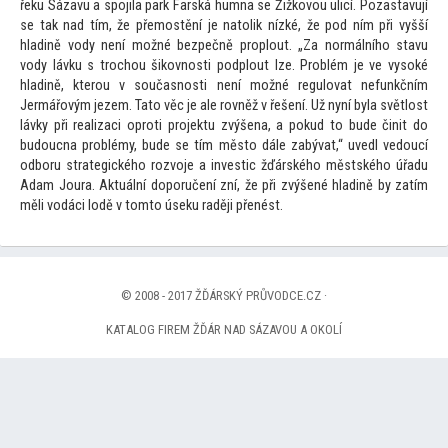
řeku Sázavu a spojila park Farská humna se Žižkovou ulicí. Pozastavují
se tak nad tím, že přemostění je na
tolik nízké, že pod ním při vyšší
hladině vody není možné bezpečně proplout. „Za normálního stavu
vody lávku s trochou šikovnosti podplout lze. Problém je ve vysoké
hladině, kterou v současnosti není možné regulovat nefunkčním
Jermářovým jezem. Ta
to věc je ale rovněž v řešení. Už nyní byla světlost
lávky při realizaci oproti projektu zvýšena, a pokud
to bude činit do
budoucna problémy, bude se tím měs
to dále zabývat,“ uvedl vedoucí
odboru strategického rozvoje a investic žďárského městského úřadu
Adam Joura. Aktuální doporučení zní, že při zvýšené hladině by zatím
měli vodáci lodě v
tom
to úseku raději přenést.
© 2008 - 2017 ŽĎÁRSKÝ PRŮVODCE.CZ ·
KATALOG FIREM ŽĎÁR NAD SÁZAVOU A OKOLÍ