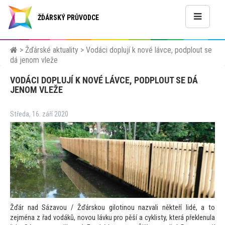
ŽĎÁRSKÝ PRŮVODCE
>
Žďárské aktuality
>
Vodáci doplují k nové lávce, podplout se
dá jenom vleže
VODÁCI DOPLUJÍ K NOVÉ LÁVCE, PODPLOUT SE DÁ
JENOM VLEŽE
Středa, 16. září 2020
Žďár nad Sázavou / Žďárskou gilotinou nazvali někteří lidé, a
to
zejména z řad vodáků, novou lávku pro pěší a cyklisty, která překlenula