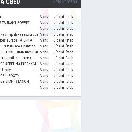
A OBĚD
+ vložit menu
za
Menu
Jídelní lístek
STAURANT POPPET
Menu
Jídelní lístek
Menu
Jídelní lístek
cká a nepálská restaurace
Menu
Jídelní lístek
 Restaurace TÁFERNA
Menu
Jídelní lístek
– restaurace a penzion
Menu
Jídelní lístek
CE A DISCOBAR KRYSTAL
Menu
Jídelní lístek
 Originál Ingot 1869
Menu
Jídelní lístek
CE REBEL NA FARSKÝCH
Menu
Jídelní lístek
 U pily
Menu
Jídelní lístek
CE U POŠTY
Menu
Jídelní lístek
CE ZIMNÍ STADION
Menu
Jídelní lístek
Menu
Jídelní lístek