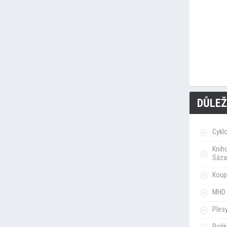
DŮLEŽ
Cykl
Knih
Sáza
Koupa
MHD 
Ples
Poli