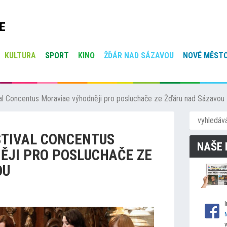
E
KULTURA
SPORT
KINO
ŽĎÁR NAD SÁZAVOU
NOVÉ MĚSTO
val Concentus Moraviae výhodněji pro posluchače ze Žďáru nad Sázavou
STIVAL CONCENTUS
NAŠE 
ĚJI PRO POSLUCHAČE ZE
OU