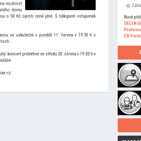
rvna možnost
Zába
turního domu
ou o 50 Kč oproti ceně plné. S nákupem vstupenek
Nově přid
DELTA G
Profesio
vou se uskuteční v pondělí 11. června v 19:30 h v
CK Fisch
i
tosti
ruhý koncert proběhne ve středu 20. června v 19:30 h v
kuláše.
iae.cz