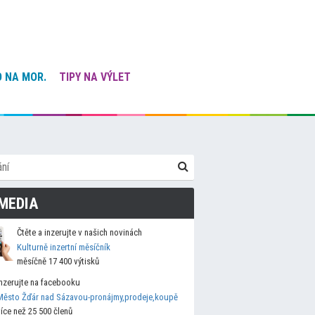
 NA MOR.
TIPY NA VÝLET
MEDIA
Čtěte a inzerujte v našich novinách
Kulturně inzertní měsíčník
měsíčně 17 400 výtisků
Inzerujte na facebooku
Město Žďár nad Sázavou-pronájmy,prodeje,koupě
více než 25 500 členů