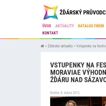
ŽĎÁRSKÝ PRŮVODC
ÚVOD
AKTUALITY
KATALOG FIREM
KONTAKT
>
Žďárské aktuality
>
Vstupenky na festi
VSTUPENKY NA FE
MORAVIAE VÝHODN
ŽĎÁRU NAD SÁZAV
Neděle, 8. dubna 2012