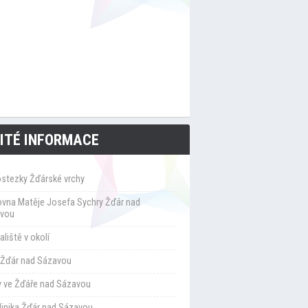
ITÉ INFORMACE
ostezky Žďárské vrchy
ovna Matěje Josefa Sychry Žďár nad
vou
liště v okolí
Žďár nad Sázavou
y ve Žďáře nad Sázavou
klinika Žďár nad Sázavou