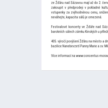
ze Žďáru nad Sázavou mají až do 2. če
zakoupit v předprodeji v pokladně kul
vstupenky za zvýhodněnou cenu, snížen
neváhejte, kapacita sálů je omezená.
Festivalové koncerty ve Žďáře nad Sáza
barokních sálech zámku Kinských u přílež
405. výročí povýšení Žďáru na měs
to a d
bazilice Nanebevzetí Panny Marie a sv. Mi
Více informací na www.concentus-morav