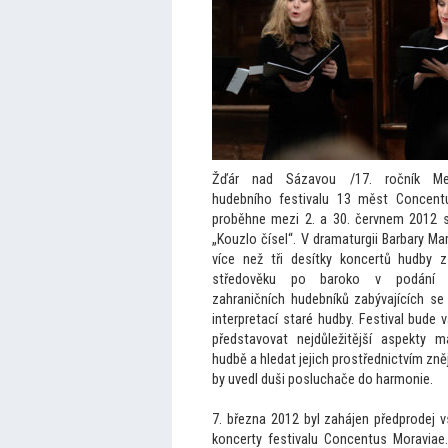
Žďár nad Sázavou /17. ročník Mez
hudebního festivalu 13 měst Concent
proběhne mezi 2. a 30. červnem 2012 s
„Kouzlo čísel“. V dramaturgii Barbary Mari
více než tři desítky koncertů hudby 
středověku po baroko v podání 
zahraničních hudebníků zabývajících se
interpretací staré hudby. Festival bude 
představovat nejdůležitější aspekty m
hudbě a hledat jejich prostřednictvím znějí
by uvedl duši posluchače do harmonie.
7. března 2012 byl zahájen předprodej 
koncerty festivalu Concentus Moraviae