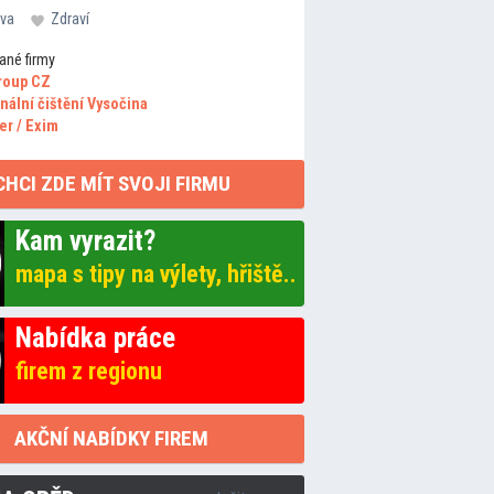
va
Zdraví
ané firmy
roup CZ
nální čištění Vysočina
er / Exim
CHCI ZDE MÍT SVOJI FIRMU
Kam vyrazit?
mapa s tipy na výlety, hřiště..
Nabídka práce
firem z regionu
AKČNÍ NABÍDKY FIREM