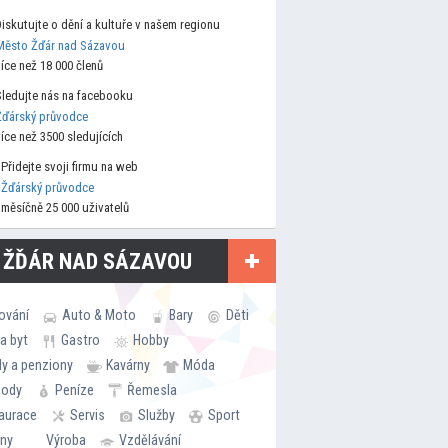
Diskutujte o dění a kultuře v našem regionu
Město Žďár nad Sázavou
více než 18 000 členů
Sledujte nás na facebooku
Žďárský průvodce
více než 3500 sledujících
Přidejte svoji firmu na web
Žďárský průvodce
měsíčně 25 000 uživatelů
 ŽĎÁR NAD SÁZAVOU
ování
Auto & Moto
Bary
Děti
a byt
Gastro
Hobby
ly a penziony
Kavárny
Móda
hody
Peníze
Řemesla
aurace
Servis
Služby
Sport
rny
Výroba
Vzdělávání