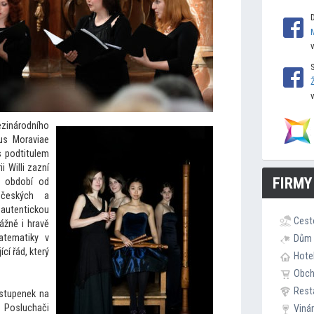
inárodního
us Moraviae
 podtitulem
i Willi zazní
FIRMY
z období od
českých a
 autentickou
Cest
vážně i hravě
atematiky v
Dům 
cí řád, který
Hote
Obc
Rest
vstupenek na
. Posluchači
Viná