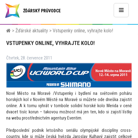
ŽĎÁRSKÝ PRŮVODCE
>
Žďárské aktuality
>
Vstupenky online, vyhrajte kolo!
VSTUPENKY ONLINE, VYHRAJTE KOLO!
Čtvrtek, 28. července 2011
Nové Měs
to na Moravě /Vstupenky i bydlení na svě
tovém poháru
horských kol v Novém Městě na Moravě si můžete ode dneška zajistit
online. A k
tomu vyhrát v
tombole solidní horské kolo Merida v ceně
dvacet tisíc korun – takovou možnost má jen ten, kdo si zajistí lístky
na webu prostřednictvím agentury Eventim.
Předposlední podnik le
tošního seriálu olympijské disciplíny cross-
country, kde si může česká hvězda Jaroslav Kulhavý zajistit celkové