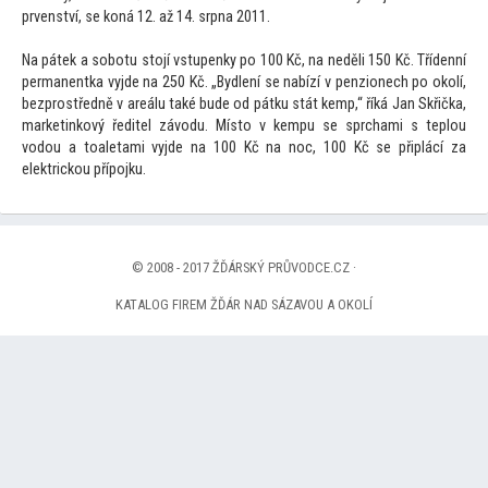
prvenství, se koná 12. až 14. srpna 2011.
Na pátek a sobotu s
tojí vstupenky po 100 Kč, na neděli 150 Kč. Třídenní
permanentka vyjde na 250 Kč. „Bydlení se nabízí v penzionech po okolí,
bezprostředně v areálu také bude od pátku stát kemp,“ říká Jan Skřička,
marketinkový ředitel závodu. Mís
to v kempu se sprchami s teplou
vodou a
toaletami vyjde na 100 Kč na noc, 100 Kč se připlácí za
elektrickou přípojku.
© 2008 - 2017 ŽĎÁRSKÝ PRŮVODCE.CZ ·
KATALOG FIREM ŽĎÁR NAD SÁZAVOU A OKOLÍ